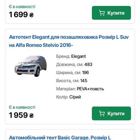
Є в наявності
Купити
1 699
₴
Автотент Elegant для позашляховика Розмір L Suv
на Alfa Romeo Stelvio 2016-
Бренд:
Elegant
Довжина, см:
483
Ширина, см:
196
Висота, см:
145
Матеріал:
PEVA+повсть
Колір:
Сірий
Є в наявності
Купити
1 959
₴
Автомобільний тент Basic Garage. Розмір L