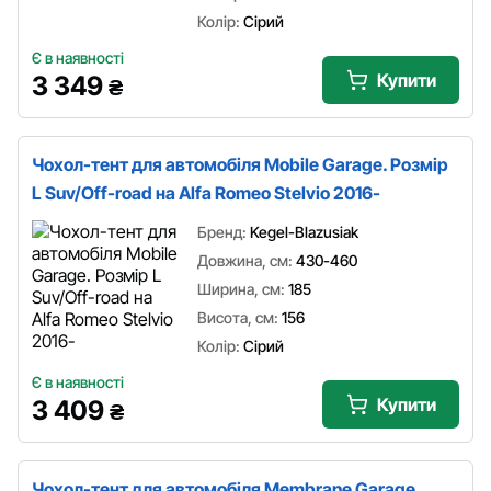
Колір:
Сірий
Є в наявності
Купити
3 349
₴
Чохол-тент для автомобіля Mobile Garage. Розмір
L Suv/Off-road на Alfa Romeo Stelvio 2016-
Бренд:
Kegel-Blazusiak
Довжина, см:
430-460
Ширина, см:
185
Висота, см:
156
Колір:
Сірий
Є в наявності
Купити
3 409
₴
Чохол-тент для автомобіля Membrane Garage.