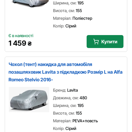
Ширина, см:
195
Висота, см:
155
Матеріал:
Поліестер
Колір:
Сірий
Є в наявності
Купити
1 459
₴
Чохол (тент) накидка для автомобіля
позашляховик Lavita з підкладкою Розмір L на Alfa
Romeo Stelvio 2016-
Бренд:
Lavita
Довжина, см:
480
Ширина, см:
195
Висота, см:
155
Матеріал:
PEVA+повсть
Колір:
Сірий