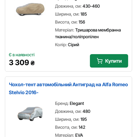
Довжина, см:
430-460
Ширина, см:
185
Висота, см:
156
Матеріал:
Тришарова мембранна
тканина/поліпропілен
Колір:
Сірий
Є в наявності
Купити
3 309
₴
Чохол-тент автомобільний Антиград на Alfa Romeo
Stelvio 2016-
Бренд:
Elegant
Довжина, см:
480
Ширина, см:
195
Висота, см:
142
Матеріал:
EVA