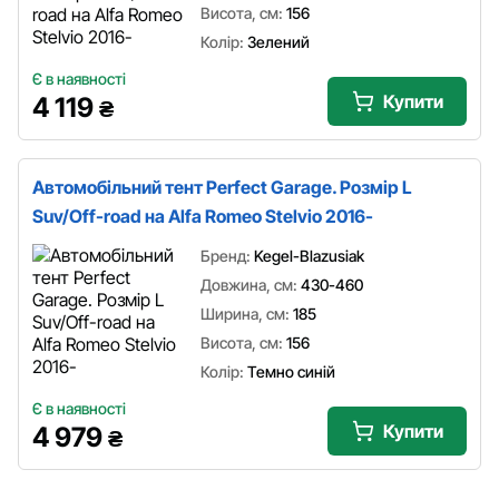
Висота, см:
156
Колір:
Зелений
Є в наявності
Купити
4 119
₴
Автомобільний тент Perfect Garage. Розмір L
Suv/Off-road на Alfa Romeo Stelvio 2016-
Бренд:
Kegel-Blazusiak
Довжина, см:
430-460
Ширина, см:
185
Висота, см:
156
Колір:
Темно синій
Є в наявності
Купити
4 979
₴