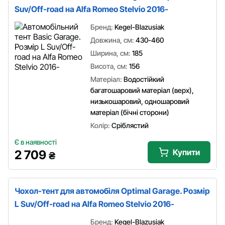
Suv/Off-road на Alfa Romeo Stelvio 2016-
Бренд:
Kegel-Blazusiak
Довжина, см:
430-460
Ширина, см:
185
Висота, см:
156
Матеріал:
Водостійкий
багатошаровий матеріал (верх),
низькошаровий, одношаровий
матеріал (бічні сторони)
Колір:
Сріблястий
Є в наявності
Купити
2 709
₴
Чохол-тент для автомобіля Optimal Garage. Розмір
L Suv/Off-road на Alfa Romeo Stelvio 2016-
Бренд:
Kegel-Blazusiak