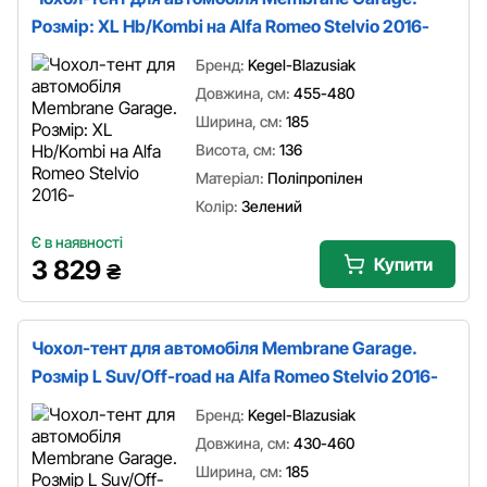
Розмір: XL Hb/Kombi на Alfa Romeo Stelvio 2016-
Бренд:
Kegel-Blazusiak
Довжина, см:
455-480
Ширина, см:
185
Висота, см:
136
Матеріал:
Поліпропілен
Колір:
Зелений
Є в наявності
Купити
3 829
₴
Чохол-тент для автомобіля Membrane Garage.
Розмір L Suv/Off-road на Alfa Romeo Stelvio 2016-
Бренд:
Kegel-Blazusiak
Довжина, см:
430-460
Ширина, см:
185