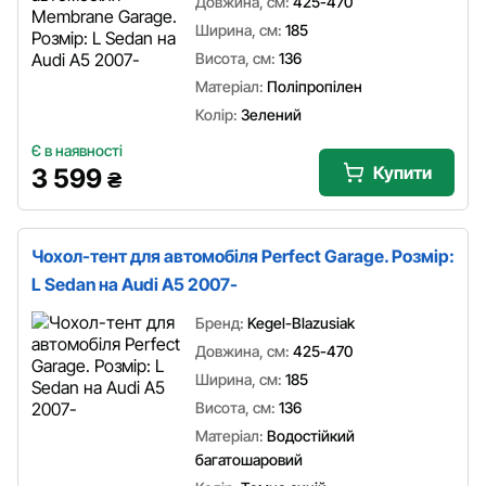
Довжина, см:
425-470
Ширина, см:
185
Висота, см:
136
Матеріал:
Поліпропілен
Колір:
Зелений
Є в наявності
Купити
3 599
₴
Чохол-тент для автомобіля Perfect Garage. Розмір:
L Sedan на Audi A5 2007-
Бренд:
Kegel-Blazusiak
Довжина, см:
425-470
Ширина, см:
185
Висота, см:
136
Матеріал:
Водостійкий
багатошаровий