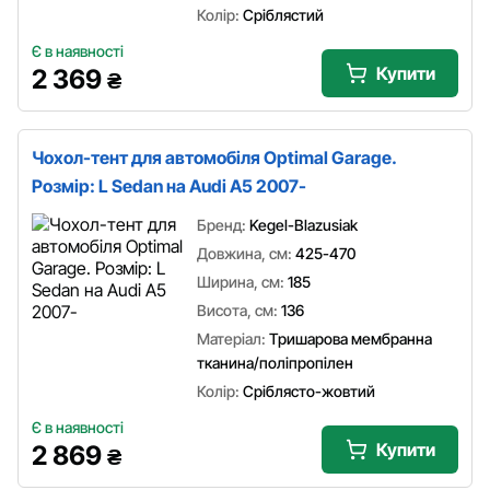
Колір:
Сріблястий
Є в наявності
Купити
2 369
₴
Чохол-тент для автомобіля Optimal Garage.
Розмір: L Sedan на Audi A5 2007-
Бренд:
Kegel-Blazusiak
Довжина, см:
425-470
Ширина, см:
185
Висота, см:
136
Матеріал:
Тришарова мембранна
тканина/поліпропілен
Колір:
Сріблясто-жовтий
Є в наявності
Купити
2 869
₴