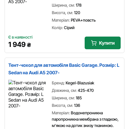
Ширина, см:
178
Висота, см:
120
Матеріал:
PEVA+повсть
Колір:
Сірий
Є в наявності
Купити
1 949
₴
Тент-чохол для автомобіля Basic Garage. Розмір: L
Sedan на Audi A5 2007-
Бренд:
Kegel-Blazusiak
Довжина, см:
425-470
Ширина, см:
185
Висота, см:
136
Матеріал:
Водонепроникна
паропроникна мембрана з гладкою,
м'якою на дотик знизу тканиною.