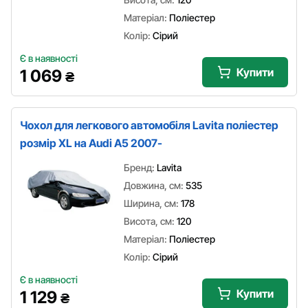
Матеріал:
Поліестер
Колір:
Сірий
Є в наявності
Купити
1 069
₴
Чохол для легкового автомобіля Lavita поліестер
розмір XL на Audi A5 2007-
Бренд:
Lavita
Довжина, см:
535
Ширина, см:
178
Висота, см:
120
Матеріал:
Поліестер
Колір:
Сірий
Є в наявності
Купити
1 129
₴