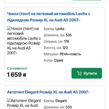
Чохол (тент) на легковий автомобіль Lavita з
підкладкою Розмір XL на Audi A5 2007-
Бренд:
Lavita
Довжина, см:
535
Ширина, см:
178
Висота, см:
120
Матеріал:
PEVA+повсть
Колір:
Сірий
Є в наявності
Купити
1 659
₴
Автотент Elegant Розмір XL на Audi A5 2007-
Бренд:
Elegant
Довжина, см:
533