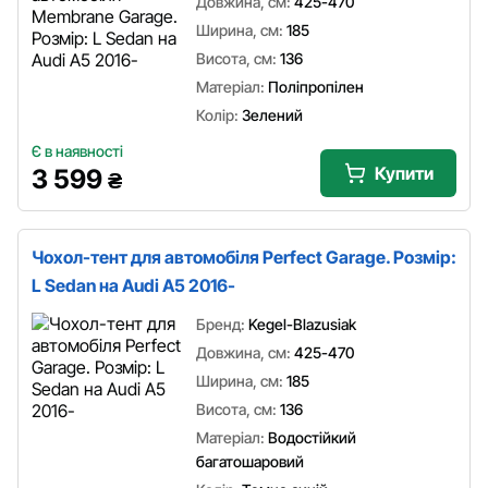
Довжина, см:
425-470
Ширина, см:
185
Висота, см:
136
Матеріал:
Поліпропілен
Колір:
Зелений
Є в наявності
Купити
3 599
₴
Чохол-тент для автомобіля Perfect Garage. Розмір:
L Sedan на Audi A5 2016-
Бренд:
Kegel-Blazusiak
Довжина, см:
425-470
Ширина, см:
185
Висота, см:
136
Матеріал:
Водостійкий
багатошаровий