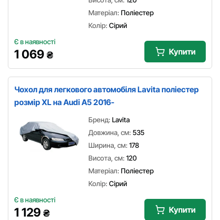
Матеріал:
Поліестер
Колір:
Сірий
Є в наявності
Купити
1 069
₴
Чохол для легкового автомобіля Lavita поліестер
розмір XL на Audi A5 2016-
Бренд:
Lavita
Довжина, см:
535
Ширина, см:
178
Висота, см:
120
Матеріал:
Поліестер
Колір:
Сірий
Є в наявності
Купити
1 129
₴