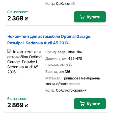
Колір:
Сріблястий
Є в наявності
Купити
2 369
₴
Чохол-тент для автомобіля Optimal Garage.
Розмір: L Sedan на Audi A5 2016-
Бренд:
Kegel-Blazusiak
Довжина, см:
425-470
Ширина, см:
185
Висота, см:
136
Матеріал:
Тришарова мембранна
тканина/поліпропілен
Колір:
Сріблясто-жовтий
Є в наявності
Купити
2 869
₴