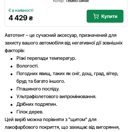
Колір:
Темно синій
Є в наявності
Купити
4 429
₴
Автотент – це сучасний аксесуар, призначений для
захисту вашого автомобіля від негативної дії зовнішніх
факторів:
Різкі перепади температур.
Вологості.
Погодних явищ, таких як сніг, дощ, град, вітер,
бруд та багато іншого.
Пташиного посліду.
Ультрафіолетового випромінювання.
Дрібних подряпин.
Гілок дерев.
Цей виріб можна порівняти з "щитом" для
лакофарбового покриття, що захищає від вигоряння,