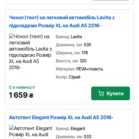
Чохол (тент) на легковий автомобіль Lavita з
підкладкою Розмір XL на Audi A5 2016-
Бренд:
Lavita
Довжина, см:
535
Ширина, см:
178
Висота, см:
120
Матеріал:
PEVA+повсть
Колір:
Сірий
Є в наявності
Купити
1 659
₴
Автотент Elegant Розмір XL на Audi A5 2016-
Бренд:
Elegant
Довжина, см:
533