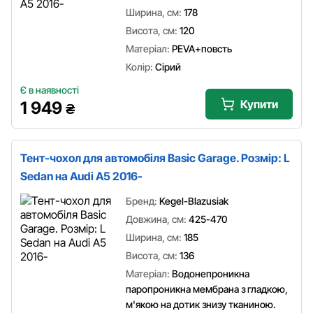
Ширина, см:
178
Висота, см:
120
Матеріал:
PEVA+повсть
Колір:
Сірий
Є в наявності
Купити
1 949
₴
Тент-чохол для автомобіля Basic Garage. Розмір: L
Sedan на Audi A5 2016-
Бренд:
Kegel-Blazusiak
Довжина, см:
425-470
Ширина, см:
185
Висота, см:
136
Матеріал:
Водонепроникна
паропроникна мембрана з гладкою,
м'якою на дотик знизу тканиною.