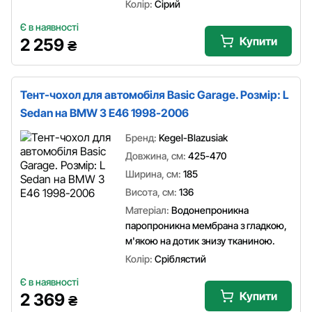
Колір:
Сірий
Є в наявності
Купити
2 259
₴
Тент-чохол для автомобіля Basic Garage. Розмір: L
Sedan на BMW 3 E46 1998-2006
Бренд:
Kegel-Blazusiak
Довжина, см:
425-470
Ширина, см:
185
Висота, см:
136
Матеріал:
Водонепроникна
паропроникна мембрана з гладкою,
м'якою на дотик знизу тканиною.
Колір:
Сріблястий
Є в наявності
Купити
2 369
₴