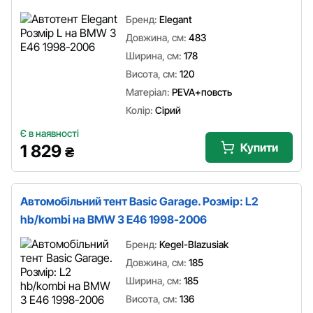
Бренд:
Elegant
Довжина, см:
483
Ширина, см:
178
Висота, см:
120
Матеріал:
PEVA+повсть
Колір:
Сірий
Є в наявності
Купити
1 829
₴
Автомобільний тент Basic Garage. Розмір: L2
hb/kombi на BMW 3 E46 1998-2006
Бренд:
Kegel-Blazusiak
Довжина, см:
185
Ширина, см:
185
Висота, см:
136