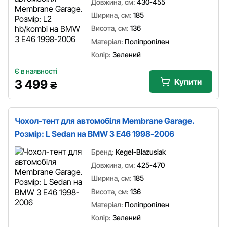
Довжина, см:
430-455
Ширина, см:
185
Висота, см:
136
Матеріал:
Поліпропілен
Колір:
Зелений
Є в наявності
Купити
3 499
₴
Чохол-тент для автомобіля Membrane Garage.
Розмір: L Sedan на BMW 3 E46 1998-2006
Бренд:
Kegel-Blazusiak
Довжина, см:
425-470
Ширина, см:
185
Висота, см:
136
Матеріал:
Поліпропілен
Колір:
Зелений