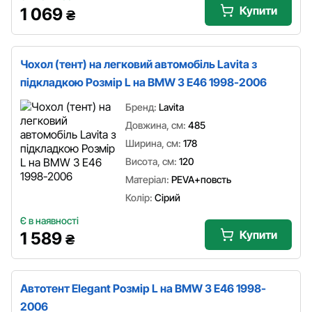
Купити
1 069
₴
Чохол (тент) на легковий автомобіль Lavita з
підкладкою Розмір L на BMW 3 E46 1998-2006
Бренд:
Lavita
Довжина, см:
485
Ширина, см:
178
Висота, см:
120
Матеріал:
PEVA+повсть
Колір:
Сірий
Є в наявності
Купити
1 589
₴
Автотент Elegant Розмір L на BMW 3 E46 1998-
2006