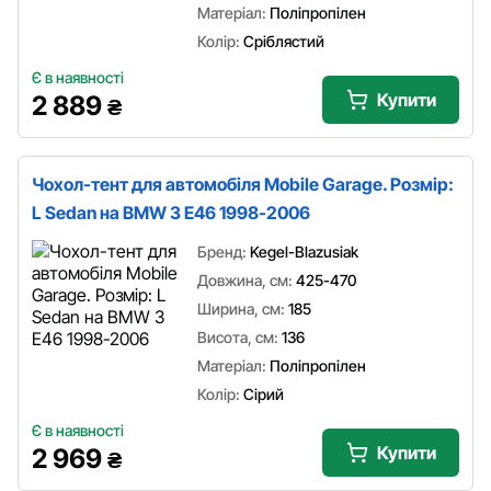
Матеріал:
Поліпропілен
Колір:
Сріблястий
Є в наявності
Купити
2 889
₴
Чохол-тент для автомобіля Mobile Garage. Розмір:
L Sedan на BMW 3 E46 1998-2006
Бренд:
Kegel-Blazusiak
Довжина, см:
425-470
Ширина, см:
185
Висота, см:
136
Матеріал:
Поліпропілен
Колір:
Сірий
Є в наявності
Купити
2 969
₴