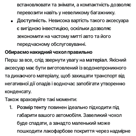
встановлювати та знімати, а компактність дозволяє
перевозити навіть у невеликому багажнику.
Доступність.
Невисока вартість такого аксесуара
є вигідною інвестицією, оскільки дозволяє
зекономити на частому митті авто та його
передчасному обслуговуванні.
Обираємо накидний чохол правильно
Перш за все, слід звернути увагу на
матеріал
. Якісний
аксесуар має бути виготовлений із водонепроникного
та дихаючого матеріалу, щоб захищати транспорт від
негативної дії опадів і водночас запобігати утворенню
конденсату.
Також враховуйте такі моменти:
Розмір тенту
повинен ідеально підходити під
габарити вашого автомобіля. Завеликий чохол
буде спадати, а занадто маленький може
пошкодити лакофарбове покриття через надмірне