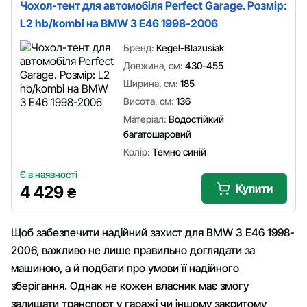
Чохол-тент для автомобіля Perfect Garage. Розмір:
L2 hb/kombi на BMW 3 E46 1998-2006
Бренд:
Kegel-Blazusiak
Довжина, см:
430-455
Ширина, см:
185
Висота, см:
136
Матеріал:
Водостійкий
багатошаровий
Колір:
Темно синій
Є в наявності
Купити
4 429
₴
Щоб забезпечити надійний захист для BMW 3 E46 1998-
2006, важливо не лише правильно доглядати за
машиною, а й подбати про умови її надійного
зберігання. Однак не кожен власник має змогу
залишати транспорт у гаражі чи іншому закритому