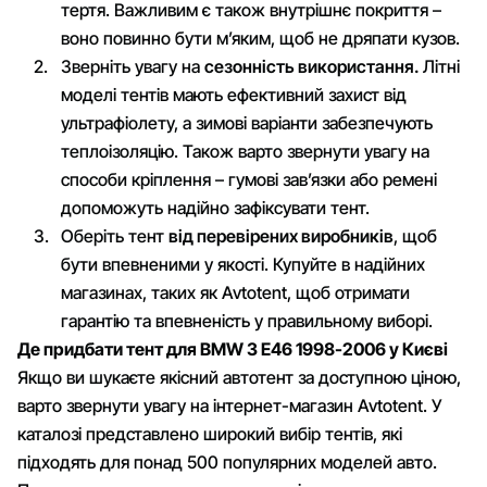
тертя. Важливим є також внутрішнє покриття –
воно повинно бути м’яким, щоб не дряпати кузов.
Зверніть увагу на
сезонність використання.
Літні
моделі тентів мають ефективний захист від
ультрафіолету, а зимові варіанти забезпечують
теплоізоляцію. Також варто звернути увагу на
способи кріплення – гумові зав’язки або ремені
допоможуть надійно зафіксувати тент.
Оберіть тент
від перевірених виробників
, щоб
бути впевненими у якості. Купуйте в надійних
магазинах, таких як Avtotent, щоб отримати
гарантію та впевненість у правильному виборі.
Де придбати тент для BMW 3 E46 1998-2006 у Києві
Якщо ви шукаєте якісний автотент за доступною ціною,
варто звернути увагу на інтернет-магазин Avtotent. У
каталозі представлено широкий вибір тентів, які
підходять для понад 500 популярних моделей авто.