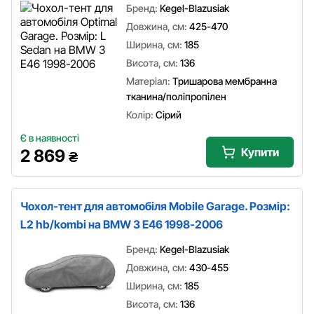
Бренд:
Kegel-Blazusiak
Довжина, см:
425-470
Ширина, см:
185
Висота, см:
136
Матеріал:
Тришарова мембранна
тканина/поліпропілен
Колір:
Сірий
Є в наявності
Купити
2 869
₴
Чохол-тент для автомобіля Mobile Garage. Розмір:
L2 hb/kombi на BMW 3 E46 1998-2006
Бренд:
Kegel-Blazusiak
Довжина, см:
430-455
Ширина, см:
185
Висота, см:
136