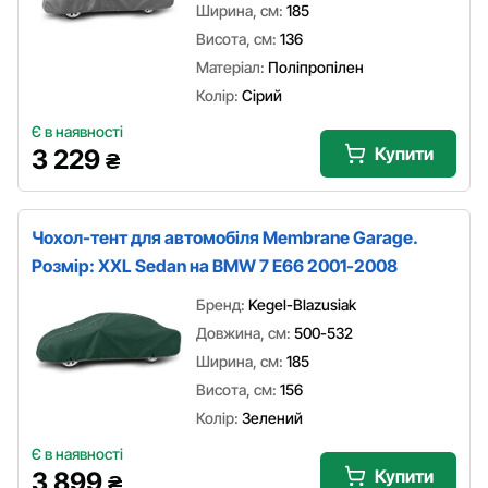
Ширина, см:
185
Висота, см:
136
Матеріал:
Поліпропілен
Колір:
Сірий
Є в наявності
Купити
3 229
₴
Чохол-тент для автомобіля Membrane Garage.
Розмір: XXL Sedan на BMW 7 E66 2001-2008
Бренд:
Kegel-Blazusiak
Довжина, см:
500-532
Ширина, см:
185
Висота, см:
156
Колір:
Зелений
Є в наявності
Купити
3 899
₴