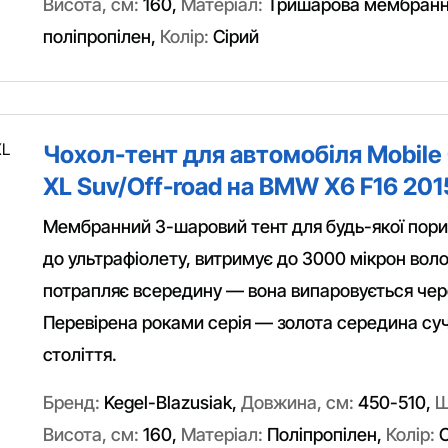
Висота, см:
160
,
Матеріал:
Тришарова мембранн
поліпропілен
,
Колір:
Сірий
Чохол-тент для автомобіля Mobile 
XL Suv/Off-road на BMW X6 F16 201
Мембранний 3-шаровий тент для будь-якої пори 
до ультрафіолету, витримує до 3000 мікрон вол
потрапляє всередину — вона випаровується чер
Перевірена роками серія — золота середина суч
століття.
Бренд:
Kegel-Blazusiak
,
Довжина, см:
450-510
,
Ш
Висота, см:
160
,
Матеріал:
Поліпропілен
,
Колір:
С