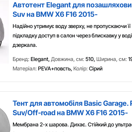
Автотент Elegant для позашляхови
Suv на BMW X6 F16 2015-
Надійно утримує воду зверху, не пропускаючи її 
підкладку доступ в салон через блискавку у водія
дзеркала.
Бренд:
Elegant
,
Довжина, см:
510
,
Ширина, см:
1
Матеріал:
PEVA+повсть
,
Колір:
Сірий
Тент для автомобіля Basic Garage. 
Suv/Off-road на BMW X6 F16 2015-
Мембрана 2-х шарова. Дихає. Стійкий до ультра