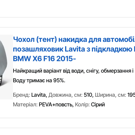
Чохол (тент) накидка для автомоб
позашляховик Lavita з підкладкою 
BMW X6 F16 2015-
Найкращий варіант від води, снігу, обмерзання і
Воду тримає на 95%.
Бренд:
Lavita
,
Довжина, см:
510
,
Ширина, см:
19
Матеріал:
PEVA+повсть
,
Колір:
Сірий