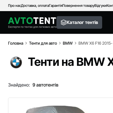
Про нас
Доставка, оплата
Гарантія
Повернення товару
Відгуки
Кон
Каталог тентів
Головна
Тенти для авто
BMW
BMW X6 F16 2015-
Тенти на BMW X
Знайдено:
9 автотентів