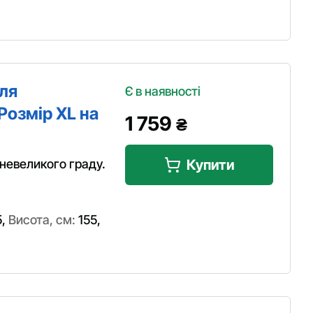
іля
Є в наявності
Розмір XL на
1 759
₴
 невеликого граду.
Купити
5
,
Висота, см:
155
,