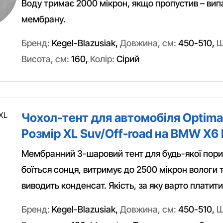
Воду тримає 2000 мікрон, якщо пропустив – вип
мембрану.
Бренд:
Kegel-Blazusiak
,
Довжина, см:
450-510
,
Ш
Висота, см:
160
,
Колір:
Сірий
Чохол-тент для автомобіля Optimal
Розмір XL Suv/Off-road на BMW X6 
Мембранний 3-шаровий тент для будь-якої пори 
боїться сонця, витримує до 2500 мікрон вологи 
виводить конденсат. Якість, за яку варто платити
Бренд:
Kegel-Blazusiak
,
Довжина, см:
450-510
,
Ш