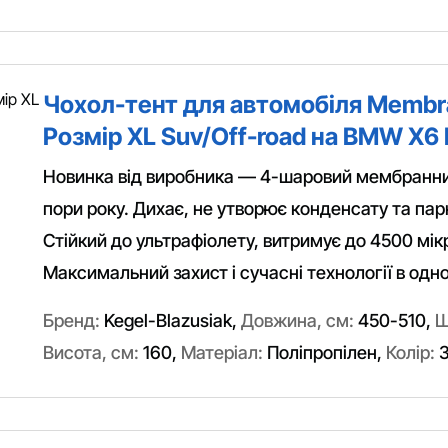
Чохол-тент для автомобіля Membr
Розмір XL Suv/Off-road на BMW X6 
Новинка від виробника — 4-шаровий мембранний
пори року. Дихає, не утворює конденсату та пар
Стійкий до ультрафіолету, витримує до 4500 мік
Максимальний захист і сучасні технології в одн
Бренд:
Kegel-Blazusiak
,
Довжина, см:
450-510
,
Ш
Висота, см:
160
,
Матеріал:
Поліпропілен
,
Колір:
З