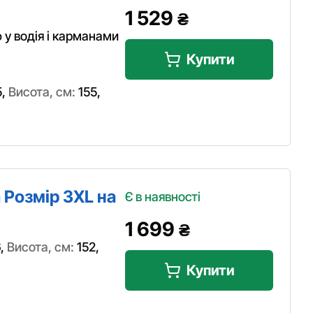
1 529
₴
 у водія і карманами
Купити
5
,
Висота, см:
155
,
 Розмір 3XL на
Є в наявності
1 699
₴
6
,
Висота, см:
152
,
Купити