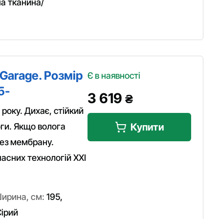
а тканина/
Garage. Розмір
Є в наявності
5-
3 619
₴
року. Дихає, стійкий
оги. Якщо волога
Купити
ез мембрану.
асних технологій XXI
ирина, см:
195
,
ірий