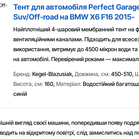
Тент для автомобіля Perfect Garage
Suv/Off-road на BMW X6 F16 2015-
Найплотніший 4-шаровий мембранний тент на фл
вентиляційними каналами. Підходить для всесе
використання, витримує до 4500 мікрон води та 
на автомобілі. Перевірений роками — максималь
Бренд:
Kegel-Blazusiak
,
Довжина, см:
450-510
,
Ш
Висота, см:
160
,
Матеріал:
Водостійкий багатош
синій
ішній вигляд своєї машини, попередивши появу подря
водить на відкритому повітрі, слід замислитись над 