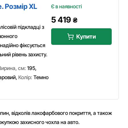
. Розмір XL
Є в наявності
5 419
₴
ісовій підкладці з
зонного
Купити
надійно фіксується
ний рівень захисту.
ирина, см:
195
,
аровий
,
Колір:
Темно
пин, відколів лакофарбового покриття, а також
покупкою захисного чохла на авто.