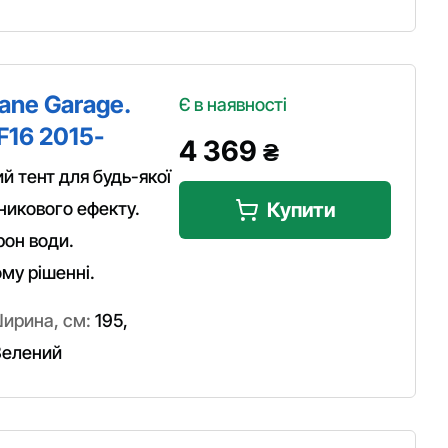
ane Garage.
Є в наявності
F16 2015-
4 369
₴
 тент для будь-якої
никового ефекту.
Купити
рон води.
ому рішенні.
ирина, см:
195
,
елений