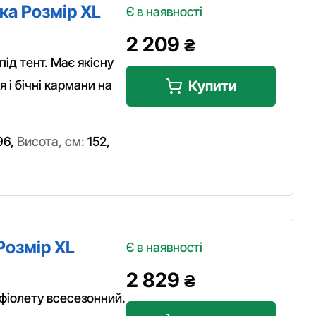
ка Розмір XL
Є в наявності
2 209
₴
під тент. Має якісну
 і бічні кармани на
Купити
96
,
Висота, см:
152
,
Розмір XL
Є в наявності
2 829
₴
фіолету всесезонний.