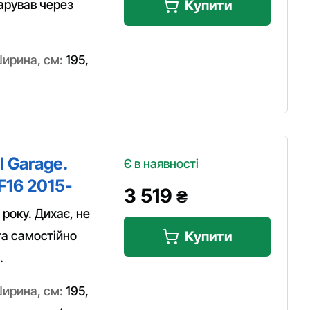
арував через
Купити
ирина, см:
195
,
 Garage.
Є в наявності
F16 2015-
3 519
₴
року. Дихає, не
та самостійно
Купити
.
ирина, см:
195
,