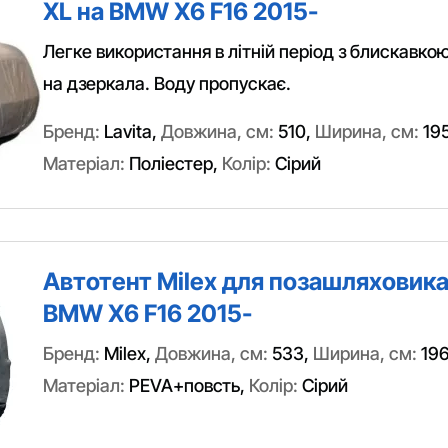
XL на BMW X6 F16 2015-
Легке використання в літній період з блискавкою
на дзеркала. Воду пропускає.
Бренд:
Lavita
,
Довжина, см:
510
,
Ширина, см:
19
Матеріал:
Поліестер
,
Колір:
Сірий
Автотент Milex для позашляховика
BMW X6 F16 2015-
Бренд:
Milex
,
Довжина, см:
533
,
Ширина, см:
19
Матеріал:
PEVA+повсть
,
Колір:
Сірий