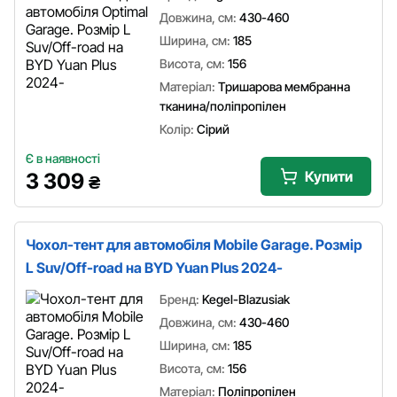
Довжина, см:
430-460
Ширина, см:
185
Висота, см:
156
Матеріал:
Тришарова мембранна
тканина/поліпропілен
Колір:
Сірий
Є в наявності
Купити
3 309
₴
Чохол-тент для автомобіля Mobile Garage. Розмір
L Suv/Off-road на BYD Yuan Plus 2024-
Бренд:
Kegel-Blazusiak
Довжина, см:
430-460
Ширина, см:
185
Висота, см:
156
Матеріал:
Поліпропілен