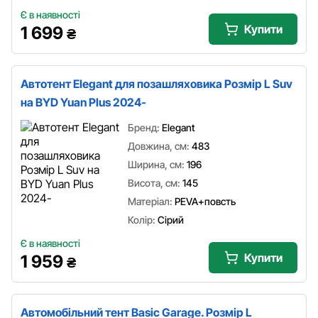
Є в наявності
Купити
1 699
₴
Автотент Elegant для позашляховика Розмір L Suv
на BYD Yuan Plus 2024-
Бренд:
Elegant
Довжина, см:
483
Ширина, см:
196
Висота, см:
145
Матеріал:
PEVA+повсть
Колір:
Сірий
Є в наявності
Купити
1 959
₴
Автомобільний тент Basic Garage. Розмір L