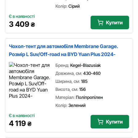
Колір:
Сірий
Є в наявності
Купити
3 409
₴
Чохол-тент для автомобіля Membrane Garage.
Розмір L Suv/Off-road на BYD Yuan Plus 2024-
Бренд:
Kegel-Blazusiak
Довжина, см:
430-460
Ширина, см:
185
Висота, см:
156
Матеріал:
Поліпропілен
Колір:
Зелений
Є в наявності
Купити
4 119
₴