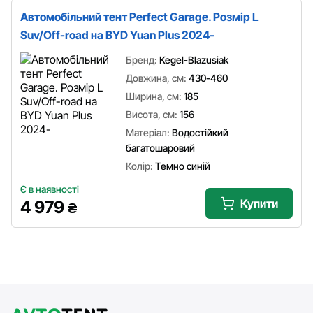
Автомобільний тент Perfect Garage. Розмір L
Suv/Off-road на BYD Yuan Plus 2024-
Бренд:
Kegel-Blazusiak
Довжина, см:
430-460
Ширина, см:
185
Висота, см:
156
Матеріал:
Водостійкий
багатошаровий
Колір:
Темно синій
Є в наявності
Купити
4 979
₴