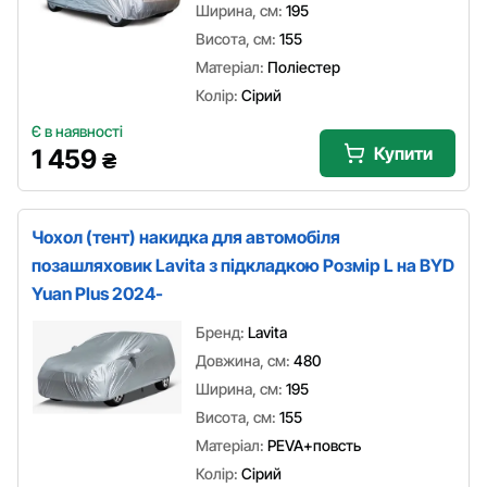
Ширина, см:
195
Висота, см:
155
Матеріал:
Поліестер
Колір:
Сірий
Є в наявності
Купити
1 459
₴
Чохол (тент) накидка для автомобіля
позашляховик Lavita з підкладкою Розмір L на BYD
Yuan Plus 2024-
Бренд:
Lavita
Довжина, см:
480
Ширина, см:
195
Висота, см:
155
Матеріал:
PEVA+повсть
Колір:
Сірий