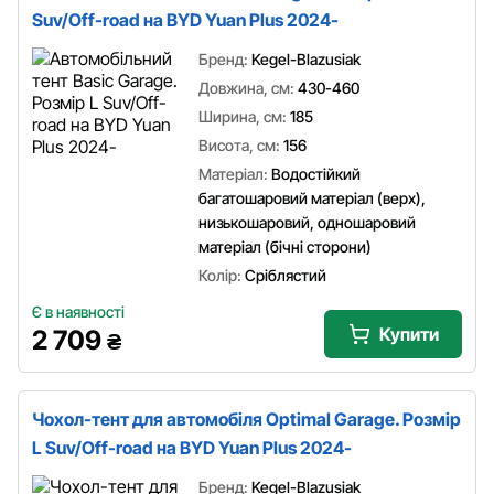
Suv/Off-road на BYD Yuan Plus 2024-
Бренд:
Kegel-Blazusiak
Довжина, см:
430-460
Ширина, см:
185
Висота, см:
156
Матеріал:
Водостійкий
багатошаровий матеріал (верх),
низькошаровий, одношаровий
матеріал (бічні сторони)
Колір:
Сріблястий
Є в наявності
Купити
2 709
₴
Чохол-тент для автомобіля Optimal Garage. Розмір
L Suv/Off-road на BYD Yuan Plus 2024-
Бренд:
Kegel-Blazusiak