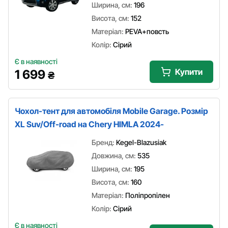
Ширина, см:
196
Висота, см:
152
Матеріал:
PEVA+повсть
Колір:
Сірий
Є в наявності
Купити
1 699
₴
Чохол-тент для автомобіля Mobile Garage. Розмір
XL Suv/Off-road на Chery HIMLA 2024-
Бренд:
Kegel-Blazusiak
Довжина, см:
535
Ширина, см:
195
Висота, см:
160
Матеріал:
Поліпропілен
Колір:
Сірий
Є в наявності