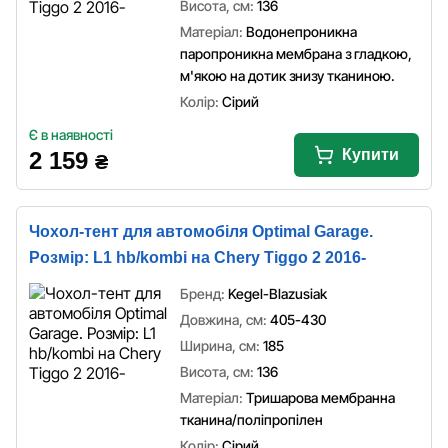
Висота, см:
136
Матеріал:
Водонепроникна
паропроникна мембрана з гладкою,
м'якою на дотик знизу тканиною.
Колір:
Сірий
Є в наявності
Купити
2 159
₴
Чохол-тент для автомобіля Optimal Garage.
Розмір: L1 hb/kombi на Chery Tiggo 2 2016-
Бренд:
Kegel-Blazusiak
Довжина, см:
405-430
Ширина, см:
185
Висота, см:
136
Матеріал:
Тришарова мембранна
тканина/поліпропілен
Колір:
Сірий