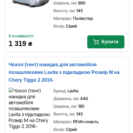
Ширина, см:
860
Висота, см:
145
Матеріал:
Поліестер
Колір:
Сірий
Є в наявності
Купити
1 319
₴
Чохол (тент) накидка для автомобіля
позашляховик Lavita з підкладкою Розмір M на
Chery Tiggo 2 2016-
Бренд:
Lavita
Довжина, см:
440
Ширина, см:
185
Висота, см:
145
Матеріал:
PEVA+повсть
Колір:
Сірий