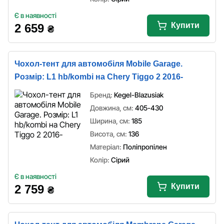
Є в наявності
Купити
2 659
₴
Чохол-тент для автомобіля Mobile Garage.
Розмір: L1 hb/kombi на Chery Tiggo 2 2016-
Бренд:
Kegel-Blazusiak
Довжина, см:
405-430
Ширина, см:
185
Висота, см:
136
Матеріал:
Поліпропілен
Колір:
Сірий
Є в наявності
Купити
2 759
₴