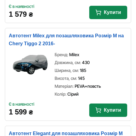
Є в наявності
Купити
1 579
₴
Автотент Milex для позашляховика Розмір M на
Chery Tiggo 2 2016-
Бренд:
Milex
Довжина, см:
430
Ширина, см:
185
Висота, см:
145
Матеріал:
PEVA+повсть
Колір:
Сірий
Є в наявності
Купити
1 599
₴
Автотент Elegant для позашляховика Розмір M