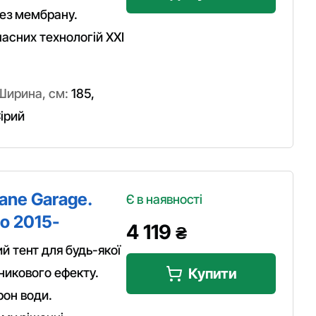
ез мембрану.
асних технологій XXI
Ширина, см:
185
,
ірий
ane Garage.
Є в наявності
go 2015-
4 119
₴
 тент для будь-якої
никового ефекту.
Купити
рон води.