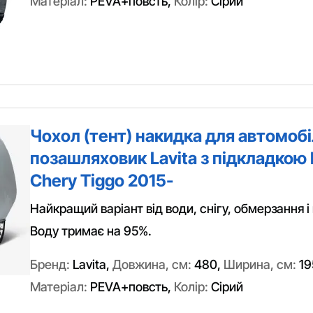
Матеріал:
PEVA+повсть
,
Колір:
Сірий
Чохол (тент) накидка для автомоб
позашляховик Lavita з підкладкою 
Chery Tiggo 2015-
Найкращий варіант від води, снігу, обмерзання і
Воду тримає на 95%.
Бренд:
Lavita
,
Довжина, см:
480
,
Ширина, см:
19
Матеріал:
PEVA+повсть
,
Колір:
Сірий