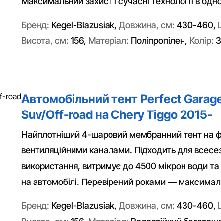
Максимальний захист і сучасні технології в одн
Бренд:
Kegel-Blazusiak
,
Довжина, см:
430-460
,
Висота, см:
156
,
Матеріал:
Поліпропілен
,
Колір:
З
Автомобільний тент Perfect Garage
Suv/Off-road на Chery Tiggo 2015-
Найплотніший 4-шаровий мембранний тент на фл
вентиляційними каналами. Підходить для всесе
використання, витримує до 4500 мікрон води та 
на автомобілі. Перевірений роками — максималь
Бренд:
Kegel-Blazusiak
,
Довжина, см:
430-460
,