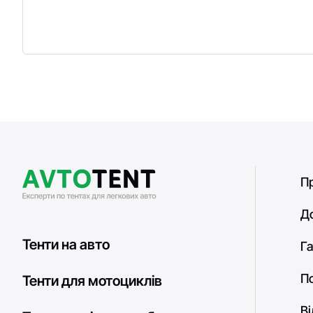
П
Д
Тенти на авто
Га
П
Тенти для мотоциклів
В