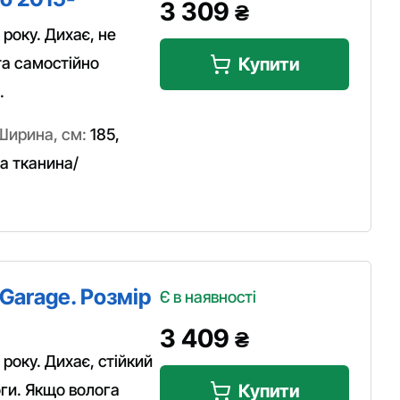
3 309
₴
року. Дихає, не
та самостійно
Купити
.
Ширина, см:
185
,
 тканина/
Garage. Розмір
Є в наявності
3 409
₴
року. Дихає, стійкий
оги. Якщо волога
Купити