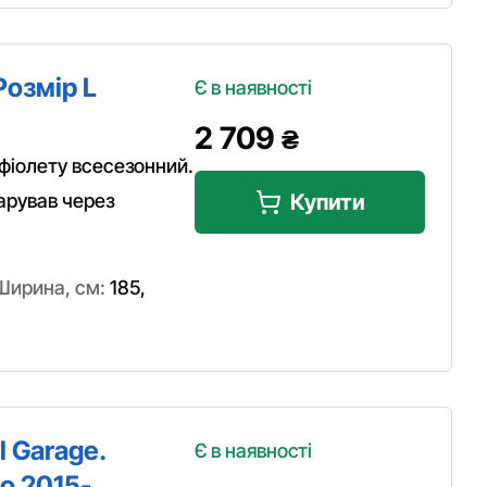
Розмір L
Є в наявності
2 709
₴
фіолету всесезонний.
арував через
Купити
Ширина, см:
185
,
 Garage.
Є в наявності
go 2015-