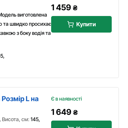
1 459
₴
 Модель виготовлена
ію та швидко просихає
Купити
авкою з боку водія та
55
,
Розмір L на
Є в наявності
1 649
₴
,
Висота, см:
145
,