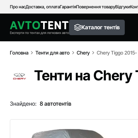
Про нас
Доставка, оплата
Гарантія
Повернення товару
Відгуки
Кон
Каталог тентів
Головна
Тенти для авто
Chery
Chery Tiggo 2015-
Тенти на Chery 
Знайдено:
8 автотентів