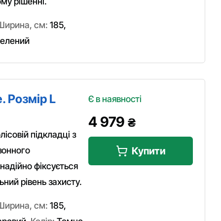
ому рішенні.
Ширина, см:
185
,
елений
. Розмір L
Є в наявності
4 979
₴
ісовій підкладці з
зонного
Купити
надійно фіксується
ний рівень захисту.
Ширина, см:
185
,