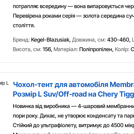
потрапляє всередину — вона випаровується чер
Перевірена роками серія — золота середина суч
століття.
Бренд:
Kegel-Blazusiak
,
Довжина, см:
430-460
,
Висота, см:
156
,
Матеріал:
Поліпропілен
,
Колір:
С
Чохол-тент для автомобіля Membr
Розмір L Suv/Off-road на Chery Tig
Новинка від виробника — 4-шаровий мембранний
пори року. Дихає, не утворює конденсату та пар
Стійкий до ультрафіолету, витримує до 4500 мік