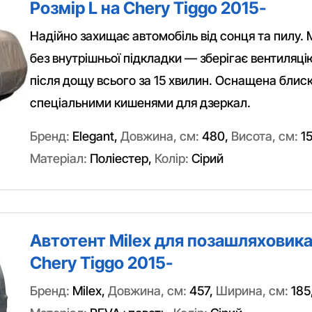
Розмір L на Chery Tiggo 2015-
Надійно захищає автомобіль від сонця та пилу.
без внутрішньої підкладки — зберігає вентиляц
після дощу всього за 15 хвилин. Оснащена блиск
спеціальними кишенями для дзеркал.
Бренд:
Elegant
,
Довжина, см:
480
,
Висота, см:
1
Матеріал:
Поліестер
,
Колір:
Сірий
Автотент Milex для позашляховика 
Chery Tiggo 2015-
Бренд:
Milex
,
Довжина, см:
457
,
Ширина, см:
185