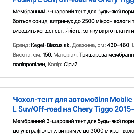
Мембранний 3-шаровий тент для будь-якої пори 
боїться сонця, витримує до 2500 мікрон вологи 
виводить конденсат. Якість, за яку варто платити
Бренд:
Kegel-Blazusiak
,
Довжина, см:
430-460
,
Висота, см:
156
,
Матеріал:
Тришарова мембранна
поліпропілен
,
Колір:
Сірий
Чохол-тент для автомобіля Mobile 
L Suv/Off-road на Chery Tiggo 2015-
Мембранний 3-шаровий тент для будь-якої пори 
до ультрафіолету, витримує до 3000 мікрон вол