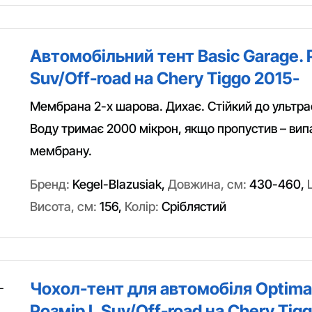
Автомобільний тент Basic Garage. 
Suv/Off-road на Chery Tiggo 2015-
Мембрана 2-х шарова. Дихає. Стійкий до ультра
Воду тримає 2000 мікрон, якщо пропустив – вип
мембрану.
Бренд:
Kegel-Blazusiak
,
Довжина, см:
430-460
,
Висота, см:
156
,
Колір:
Сріблястий
Чохол-тент для автомобіля Optimal
Розмір L Suv/Off-road на Chery Tig