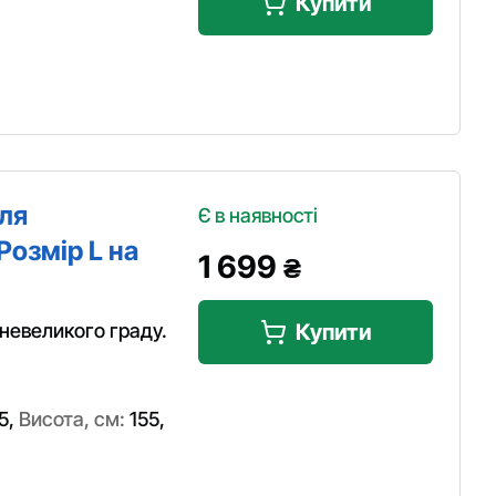
Купити
іля
Є в наявності
Розмір L на
1 699
₴
 невеликого граду.
Купити
5
,
Висота, см:
155
,