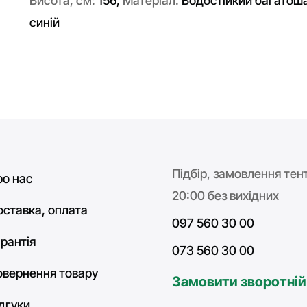
Висота, см:
156
,
Матеріал:
Водостійкий багатош
синій
Підбір, замовлення тент
ро нас
20:00 без вихідних
оставка, оплата
097 560 30 00
рантія
073 560 30 00
овернення товару
Замовити зворотній
ідгуки