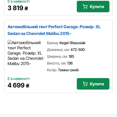
Є в наявності
Купити
3 819
₴
Автомобільний тент Perfect Garage. Розмір: XL
Sedan на Chevrolet Malibu 2015-
Бренд:
Kegel-Blazusiak
Довжина, см:
472-500
Ширина, см:
185
Висота, см:
136
Колір:
Темно синій
Є в наявності
Купити
4 699
₴