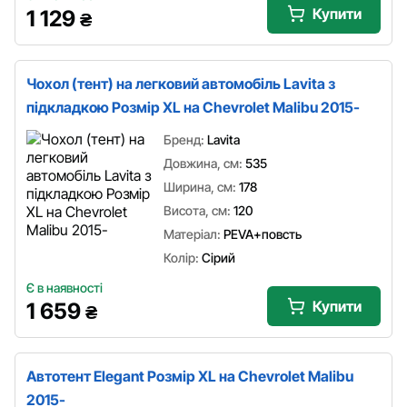
Купити
1 129
₴
Чохол (тент) на легковий автомобіль Lavita з
підкладкою Розмір XL на Chevrolet Malibu 2015-
Бренд:
Lavita
Довжина, см:
535
Ширина, см:
178
Висота, см:
120
Матеріал:
PEVA+повсть
Колір:
Сірий
Є в наявності
Купити
1 659
₴
Автотент Elegant Розмір XL на Chevrolet Malibu
2015-