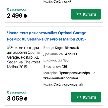
Колір:
Сріблястий
Є в наявності
Купити
2 499
₴
Чохол-тент для автомобіля Optimal Garage.
Розмір: XL Sedan на Chevrolet Malibu 2015-
Бренд:
Kegel-Blazusiak
Довжина, см:
472-500
Ширина, см:
185
Висота, см:
136
Матеріал:
Тришарова мембранна
тканина/поліпропілен
Колір:
Сріблясто-жовтий
Є в наявності
Купити
3 059
₴