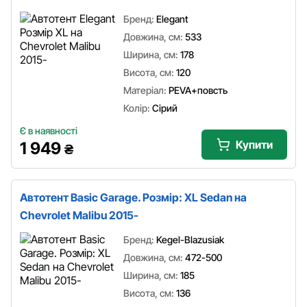
Бренд:
Elegant
Довжина, см:
533
Ширина, см:
178
Висота, см:
120
Матеріал:
PEVA+повсть
Колір:
Сірий
Є в наявності
Купити
1 949
₴
Автотент Basic Garage. Розмір: XL Sedan на
Chevrolet Malibu 2015-
Бренд:
Kegel-Blazusiak
Довжина, см:
472-500
Ширина, см:
185
Висота, см:
136