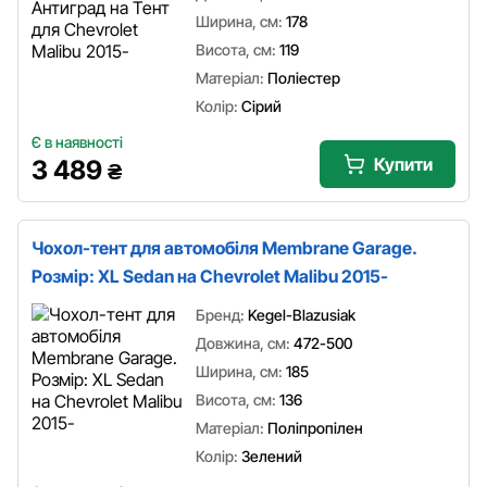
Ширина, см:
178
Висота, см:
119
Матеріал:
Поліестер
Колір:
Сірий
Є в наявності
Купити
3 489
₴
Чохол-тент для автомобіля Membrane Garage.
Розмір: XL Sedan на Chevrolet Malibu 2015-
Бренд:
Kegel-Blazusiak
Довжина, см:
472-500
Ширина, см:
185
Висота, см:
136
Матеріал:
Поліпропілен
Колір:
Зелений