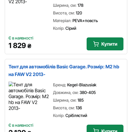
Ширина, см:
178
Висота, см:
120
Матеріал:
PEVA+повсть
Колір:
Сірий
Є в наявності
Купити
1 829
₴
Тент для автомобілів Basic Garage. Розмір: M2 hb
на FAW V2 2013-
Бренд:
Kegel-Blazusiak
Довжина, см:
380-405
Ширина, см:
185
Висота, см:
136
Колір:
Сріблястий
Є в наявності
Купити