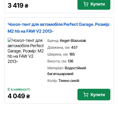
Купити
3 419
₴
Чохол-тент для автомобіля Perfect Garage. Розмір:
M2 hb на FAW V2 2013-
Бренд:
Kegel-Blazusiak
Довжина, см:
457
Ширина, см:
185
Висота, см:
136
Матеріал:
Водостійкий
багатошаровий
Колір:
Темно синій
Є в наявності
Купити
4 049
₴