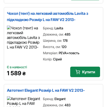
Чохол (тент) на легковий автомобіль Lavita з
підкладкою Розмір L на FAW V2 2013-
Бренд:
Lavita
Довжина, см:
485
Ширина, см:
178
Висота, см:
120
Матеріал:
PEVA+повсть
Колір:
Сірий
Є в наявності
Купити
1 589
₴
Автотент Elegant Розмір L на FAW V2 2013-
Бренд:
Elegant
Довжина, см:
483