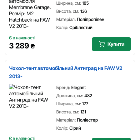
Ширина, см:
185
Висота, см:
136
Матеріал:
Поліпропілен
Колір:
Сріблястий
Є в наявності
Купити
3 289
₴
Чохол-тент автомобільний Антиград на FAW V2
2013-
Бренд:
Elegant
Довжина, см:
482
Ширина, см:
177
Висота, см:
121
Матеріал:
Поліестер
Колір:
Сірий
Є в наявності