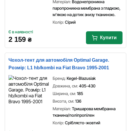
Матеріал:
Водонепроникна
паропроникна мембрана з гладкою,
м'якою на дотик знизу тканиною.
Колір:
Сірий
Є в наявності
Купити
2 159
₴
Чохол-тент для автомобіля Optimal Garage.
Розмір: L1 hb/kombi на Fiat Bravo 1995-2001
Бренд:
Kegel-Blazusiak
Довжина, см:
405-430
Ширина, см:
185
Висота, см:
136
Матеріал:
Тришарова мембранна
тканина/поліпропілен
Колір:
Сріблясто-жовтий