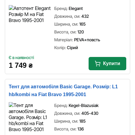
Бренд:
Elegant
Довжина, см:
432
Ширина, см:
165
Висота, см:
120
Матеріал:
PEVA+повсть
Колір:
Сірий
Є в наявності
Купити
1 749
₴
Тент для автомобіля Basic Garage. Розмір: L1
hb/kombi на Fiat Bravo 1995-2001
Бренд:
Kegel-Blazusiak
Довжина, см:
405-430
Ширина, см:
185
Висота, см:
136