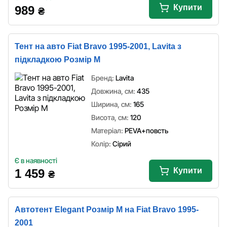
Купити
989
₴
Тент на авто Fiat Bravo 1995-2001, Lavita з
підкладкою Розмір M
Бренд:
Lavita
Довжина, см:
435
Ширина, см:
165
Висота, см:
120
Матеріал:
PEVA+повсть
Колір:
Сірий
Є в наявності
Купити
1 459
₴
Автотент Elegant Розмір M на Fiat Bravo 1995-
2001