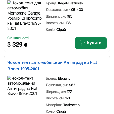
Бренд:
Kegel-Blazusiak
Довжина, см:
405-430
Ширина, см:
185
Висота, см:
136
Колір:
Сірий
Є в наявності
Купити
3 329
₴
Чохол-тент автомобільний Антиград на Fiat
Bravo 1995-2001
Бренд:
Elegant
Довжина, см:
482
Ширина, см:
177
Висота, см:
121
Матеріал:
Поліестер
Колір:
Сірий