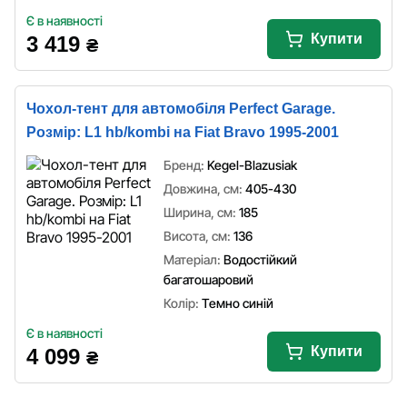
Є в наявності
Купити
3 419
₴
Чохол-тент для автомобіля Perfect Garage.
Розмір: L1 hb/kombi на Fiat Bravo 1995-2001
Бренд:
Kegel-Blazusiak
Довжина, см:
405-430
Ширина, см:
185
Висота, см:
136
Матеріал:
Водостійкий
багатошаровий
Колір:
Темно синій
Є в наявності
Купити
4 099
₴