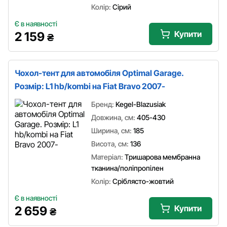
Колір:
Сірий
Є в наявності
Купити
2 159
₴
Чохол-тент для автомобіля Optimal Garage.
Розмір: L1 hb/kombi на Fiat Bravo 2007-
Бренд:
Kegel-Blazusiak
Довжина, см:
405-430
Ширина, см:
185
Висота, см:
136
Матеріал:
Тришарова мембранна
тканина/поліпропілен
Колір:
Сріблясто-жовтий
Є в наявності
Купити
2 659
₴