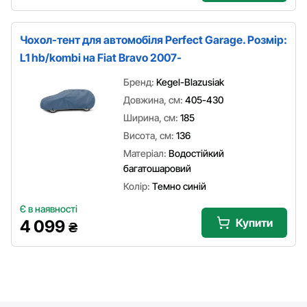
Чохол-тент для автомобіля Perfect Garage. Розмір:
L1 hb/kombi на Fiat Bravo 2007-
Бренд:
Kegel-Blazusiak
Довжина, см:
405-430
Ширина, см:
185
Висота, см:
136
Матеріал:
Водостійкий
багатошаровий
Колір:
Темно синій
Є в наявності
Купити
4 099
₴