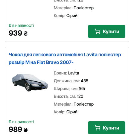
Матеріал:
Поліестер
Колір:
Сірий
Є в наявності
Купити
939
₴
Чохол для легкового автомобіля Lavita поліестер
розмір M на Fiat Bravo 2007-
Бренд:
Lavita
Довжина, см:
435
Ширина, см:
165
Висота, см:
120
Матеріал:
Поліестер
Колір:
Сірий
Є в наявності
Купити
989
₴