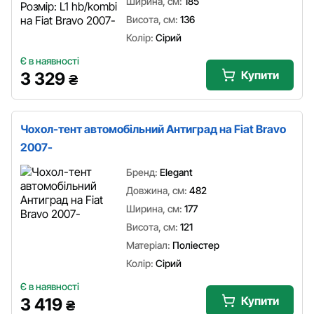
Ширина, см:
185
Висота, см:
136
Колір:
Сірий
Є в наявності
Купити
3 329
₴
Чохол-тент автомобільний Антиград на Fiat Bravo
2007-
Бренд:
Elegant
Довжина, см:
482
Ширина, см:
177
Висота, см:
121
Матеріал:
Поліестер
Колір:
Сірий
Є в наявності
Купити
3 419
₴