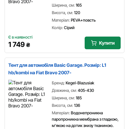
Ширина, см:
165
Висота, см:
120
Матеріал:
PEVA+повсть
Колір:
Сірий
Є в наявності
Купити
1 749
₴
Тент для автомобіля Basic Garage. Розмір: L1
hb/kombi на Fiat Bravo 2007-
Бренд:
Kegel-Blazusiak
Довжина, см:
405-430
Ширина, см:
185
Висота, см:
136
Матеріал:
Водонепроникна
паропроникна мембрана з гладкою,
м'якою на дотик знизу тканиною.