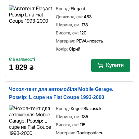
Бренд:
Elegant
Довжина, см:
483
Ширина, см:
178
Висота, см:
120
Матеріал:
PEVA+повсть
Колір:
Сірий
Є в наявності
Купити
1 829
₴
Чохол-тент для автомобіля Mobile Garage.
Розмір: L cupe на Fiat Coupe 1993-2000
Бренд:
Kegel-Blazusiak
Ширина, см:
185
Висота, см:
115
Матеріал:
Поліпропілен