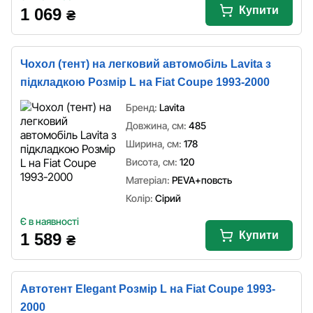
Купити
1 069
₴
Чохол (тент) на легковий автомобіль Lavita з
підкладкою Розмір L на Fiat Coupe 1993-2000
Бренд:
Lavita
Довжина, см:
485
Ширина, см:
178
Висота, см:
120
Матеріал:
PEVA+повсть
Колір:
Сірий
Є в наявності
Купити
1 589
₴
Автотент Elegant Розмір L на Fiat Coupe 1993-
2000