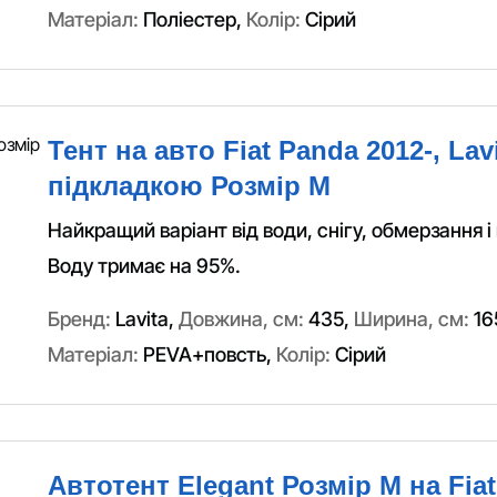
Матеріал:
Поліестер
,
Колір:
Сірий
Тент на авто Fiat Panda 2012-, Lavi
підкладкою Розмір M
Найкращий варіант від води, снігу, обмерзання і
Воду тримає на 95%.
Бренд:
Lavita
,
Довжина, см:
435
,
Ширина, см:
16
Матеріал:
PEVA+повсть
,
Колір:
Сірий
Автотент Elegant Розмір M на Fiat