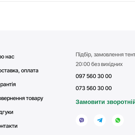
Підбір, замовлення тент
ро нас
20:00 без вихідних
оставка, оплата
097 560 30 00
рантія
073 560 30 00
овернення товару
Замовити зворотній
ідгуки
онтакти