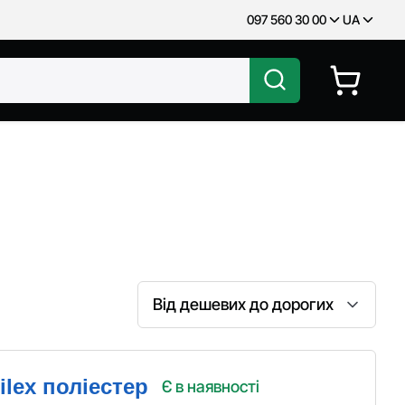
097 560 30 00
UA
Сортування
lex поліестер
Є в наявності