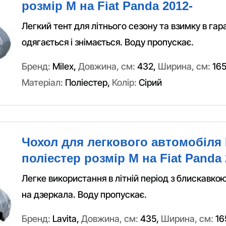
розмір M на Fiat Panda 2012-
Легкий тент для літнього сезону та взимку в гара
одягається і знімається. Воду пропускає.
Бренд:
Milex
,
Довжина, см:
432
,
Ширина, см:
16
Матеріал:
Поліестер
,
Колір:
Сірий
Чохол для легкового автомобіля 
поліестер розмір M на Fiat Panda 
Легке використання в літній період з блискавкою
на дзеркала. Воду пропускає.
Бренд:
Lavita
,
Довжина, см:
435
,
Ширина, см:
16