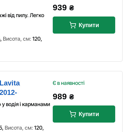
939
₴
жі від пилу. Легко
Купити
5
,
Висота, см:
120
,
Lavita
Є в наявності
2012-
989
₴
 у водія і карманами
Купити
5
,
Висота, см:
120
,