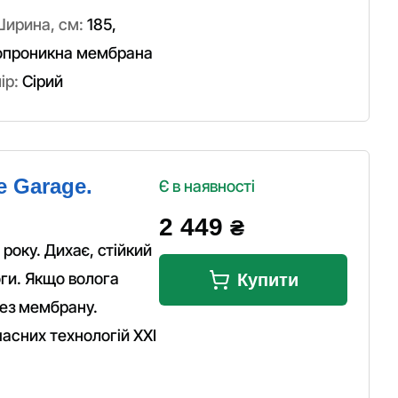
ирина, см:
185
,
опроникна мембрана
ір:
Сірий
e Garage.
Є в наявності
2 449
₴
року. Дихає, стійкий
оги. Якщо волога
Купити
ез мембрану.
асних технологій XXI