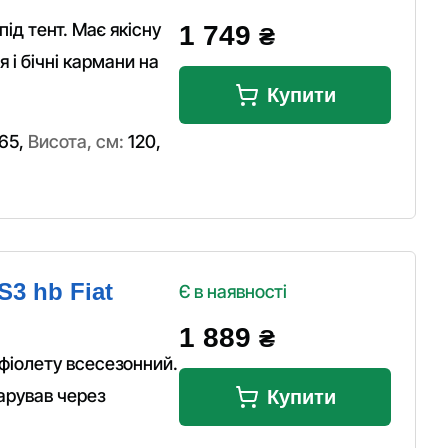
під тент. Має якісну
1 749
₴
 і бічні кармани на
Купити
65
,
Висота, см:
120
,
S3 hb Fiat
Є в наявності
1 889
₴
фіолету всесезонний.
арував через
Купити