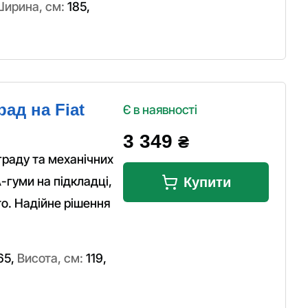
ирина, см:
185
,
ад на Fiat
Є в наявності
3 349
₴
граду та механічних
-гуми на підкладці,
Купити
то. Надійне рішення
65
,
Висота, см:
119
,