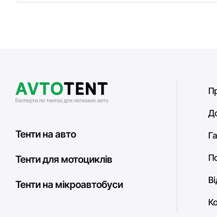
П
Д
Тенти на авто
Га
П
Тенти для мотоциклів
В
Тенти на мікроавтобуси
К