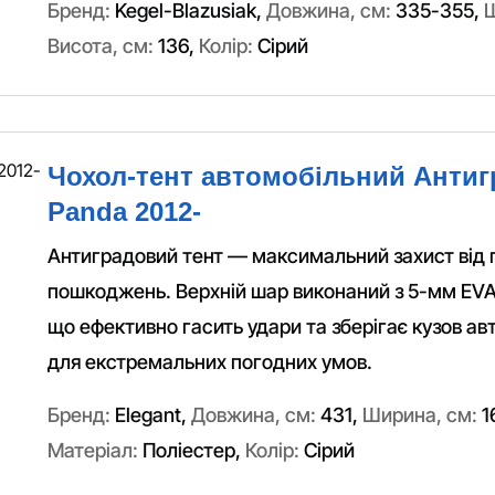
Бренд:
Kegel-Blazusiak
,
Довжина, см:
335-355
,
Ш
Висота, см:
136
,
Колір:
Сірий
Чохол-тент автомобільний Антигр
Panda 2012-
Антиградовий тент — максимальний захист від 
пошкоджень. Верхній шар виконаний з 5-мм EVA
що ефективно гасить удари та зберігає кузов ав
для екстремальних погодних умов.
Бренд:
Elegant
,
Довжина, см:
431
,
Ширина, см:
1
Матеріал:
Поліестер
,
Колір:
Сірий