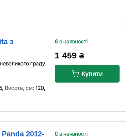
ta з
Є в наявності
1 459
₴
 невеликого граду.
Купити
5
,
Висота, см:
120
,
 Panda 2012-
Є в наявності