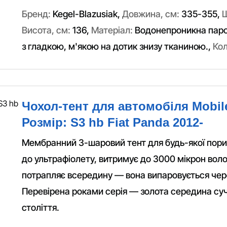
Бренд:
Kegel-Blazusiak
,
Довжина, см:
335-355
,
Ш
Висота, см:
136
,
Матеріал:
Водонепроникна пар
з гладкою, м'якою на дотик знизу тканиною.
,
Кол
Чохол-тент для автомобіля Mobil
Розмір: S3 hb Fiat Panda 2012-
Мембранний 3-шаровий тент для будь-якої пори 
до ультрафіолету, витримує до 3000 мікрон вол
потрапляє всередину — вона випаровується чер
Перевірена роками серія — золота середина суч
століття.