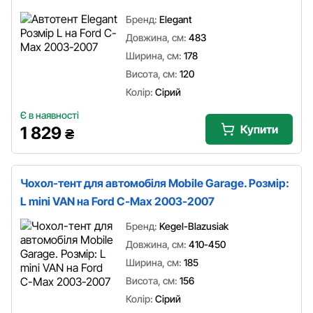
Бренд:
Elegant
Довжина, см:
483
Ширина, см:
178
Висота, см:
120
Колір:
Сірий
Є в наявності
Купити
1 829
₴
Чохол-тент для автомобіля Mobile Garage. Розмір:
L mini VAN на Ford C-Max 2003-2007
Бренд:
Kegel-Blazusiak
Довжина, см:
410-450
Ширина, см:
185
Висота, см:
156
Колір:
Сірий