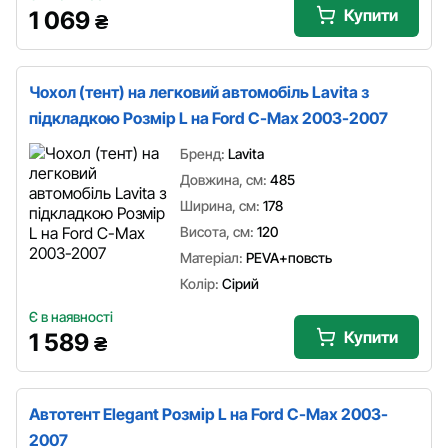
Купити
1 069
₴
Чохол (тент) на легковий автомобіль Lavita з
підкладкою Розмір L на Ford C-Max 2003-2007
Бренд:
Lavita
Довжина, см:
485
Ширина, см:
178
Висота, см:
120
Матеріал:
PEVA+повсть
Колір:
Сірий
Є в наявності
Купити
1 589
₴
Автотент Elegant Розмір L на Ford C-Max 2003-
2007