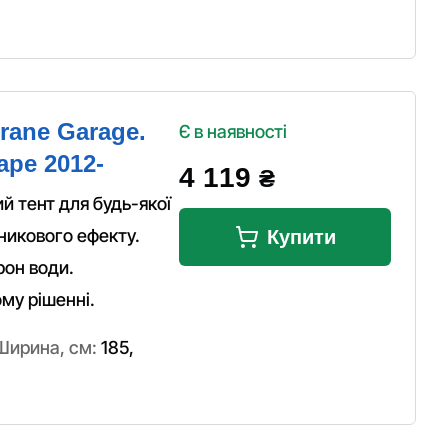
rane Garage.
Є в наявності
ape 2012-
4 119
₴
 тент для будь-якої
никового ефекту.
Купити
рон води.
ому рішенні.
Ширина, см:
185
,