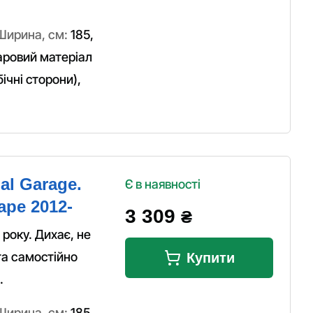
Ширина, см:
185
,
аровий матеріал
ічні сторони)
,
al Garage.
Є в наявності
ape 2012-
3 309
₴
року. Дихає, не
та самостійно
Купити
.
Ширина, см:
185
,