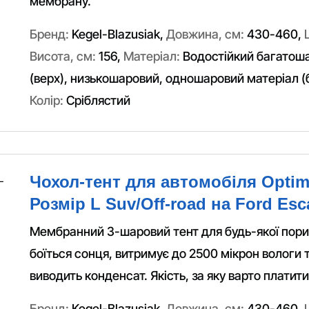
мембрану.
Бренд:
Kegel-Blazusiak
,
Довжина, см:
430-460
,
Висота, см:
156
,
Матеріал:
Водостійкий багатош
(верх), низькошаровий, одношаровий матеріал (б
Колір:
Сріблястий
Чохол-тент для автомобіля Optim
Розмір L Suv/Off-road на Ford Esc
Мембранний 3-шаровий тент для будь-якої пори 
боїться сонця, витримує до 2500 мікрон вологи 
виводить конденсат. Якість, за яку варто платити
Бренд:
Kegel-Blazusiak
,
Довжина, см:
430-460
,