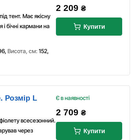
2 209
₴
під тент. Має якісну
 і бічні кармани на
Купити
96
,
Висота, см:
152
,
. Розмір L
Є в наявності
2 709
₴
фіолету всесезонний.
арував через
Купити