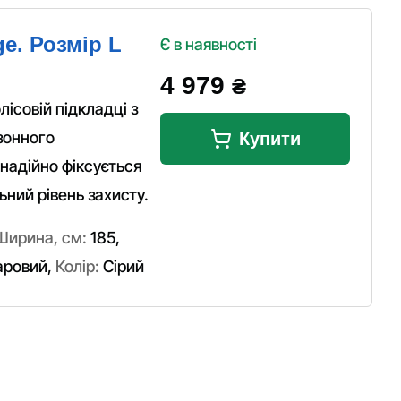
e. Розмір L
Є в наявності
4 979
₴
ісовій підкладці з
зонного
Купити
надійно фіксується
ний рівень захисту.
Ширина, см:
185
,
аровий
,
Колір:
Сірий