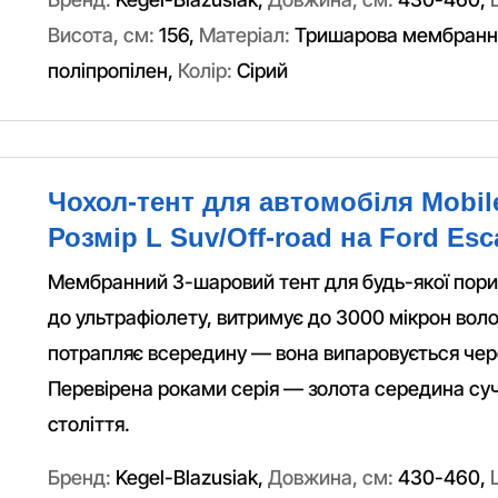
Висота, см:
156
,
Матеріал:
Тришарова мембранна
поліпропілен
,
Колір:
Сірий
Чохол-тент для автомобіля Mobil
Розмір L Suv/Off-road на Ford Esc
Мембранний 3-шаровий тент для будь-якої пори 
до ультрафіолету, витримує до 3000 мікрон вол
потрапляє всередину — вона випаровується чер
Перевірена роками серія — золота середина суч
століття.
Бренд:
Kegel-Blazusiak
,
Довжина, см:
430-460
,