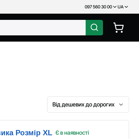
097 560 30 00
UA
Сортування
ика Розмір XL
Є в наявності