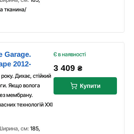
 тканина/
e Garage.
Є в наявності
ape 2012-
3 409
₴
року. Дихає, стійкий
оги. Якщо волога
Купити
ез мембрану.
асних технологій XXI
Ширина, см:
185
,