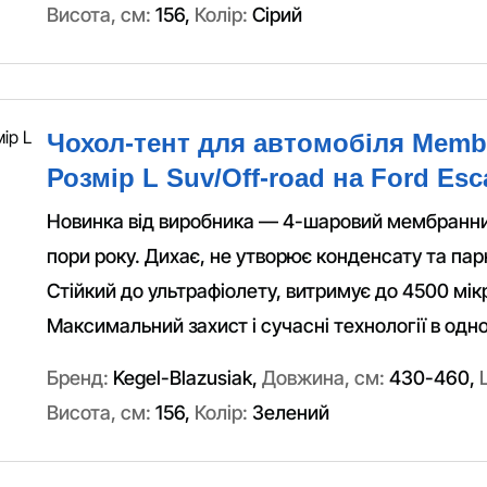
Висота, см:
156
,
Колір:
Сірий
Чохол-тент для автомобіля Memb
Розмір L Suv/Off-road на Ford Esc
Новинка від виробника — 4-шаровий мембранний
пори року. Дихає, не утворює конденсату та пар
Стійкий до ультрафіолету, витримує до 4500 мік
Максимальний захист і сучасні технології в одн
Бренд:
Kegel-Blazusiak
,
Довжина, см:
430-460
,
Висота, см:
156
,
Колір:
Зелений