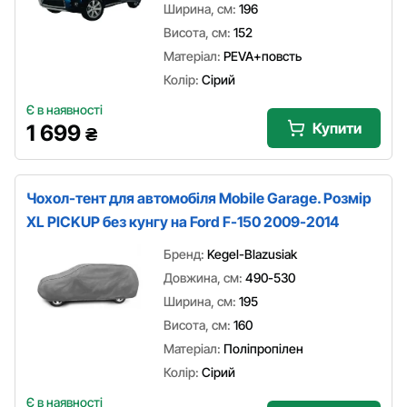
Ширина, см:
196
Висота, см:
152
Матеріал:
PEVA+повсть
Колір:
Сірий
Є в наявності
Купити
1 699
₴
Чохол-тент для автомобіля Mobile Garage. Розмір
XL PICKUP без кунгу на Ford F-150 2009-2014
Бренд:
Kegel-Blazusiak
Довжина, см:
490-530
Ширина, см:
195
Висота, см:
160
Матеріал:
Поліпропілен
Колір:
Сірий
Є в наявності