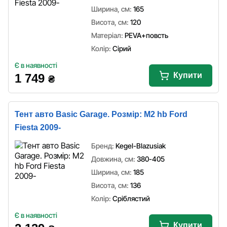
Ширина, см:
165
Висота, см:
120
Матеріал:
PEVA+повсть
Колір:
Сірий
Є в наявності
Купити
1 749
₴
Тент авто Basic Garage. Розмір: M2 hb Ford
Fiesta 2009-
Бренд:
Kegel-Blazusiak
Довжина, см:
380-405
Ширина, см:
185
Висота, см:
136
Колір:
Сріблястий
Є в наявності
Купити