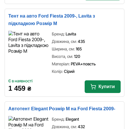
Тент на авто Ford Fiesta 2009-, Lavita з
підкладкою Розмір M
Бренд:
Lavita
Довжина, см:
435
Ширина, см:
165
Висота, см:
120
Матеріал:
PEVA+повсть
Колір:
Сірий
Є в наявності
Купити
1 459
₴
Автотент Elegant Розмір M на Ford Fiesta 2009-
Бренд:
Elegant
Довжина, см:
432