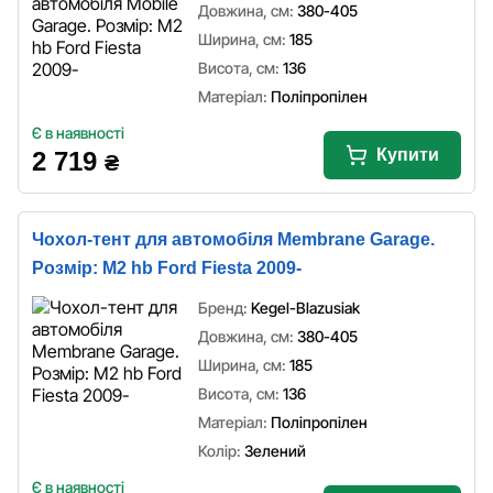
Довжина, см:
380-405
Ширина, см:
185
Висота, см:
136
Матеріал:
Поліпропілен
Є в наявності
Купити
2 719
₴
Чохол-тент для автомобіля Membrane Garage.
Розмір: M2 hb Ford Fiesta 2009-
Бренд:
Kegel-Blazusiak
Довжина, см:
380-405
Ширина, см:
185
Висота, см:
136
Матеріал:
Поліпропілен
Колір:
Зелений
Є в наявності