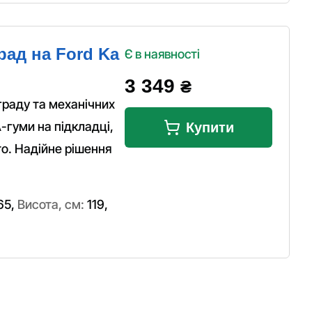
рад на Ford Ka
Є в наявності
3 349
₴
граду та механічних
-гуми на підкладці,
Купити
то. Надійне рішення
65
,
Висота, см:
119
,