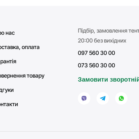
Підбір, замовлення тент
ро нас
20:00 без вихідних
оставка, оплата
097 560 30 00
рантія
073 560 30 00
овернення товару
Замовити зворотній
ідгуки
онтакти