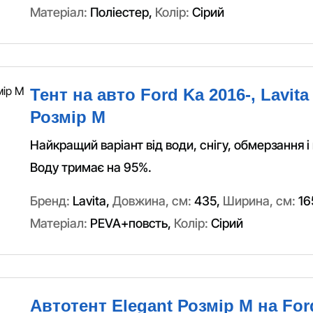
Матеріал:
Поліестер
,
Колір:
Сірий
Тент на авто Ford Ka 2016-, Lavit
Розмір M
Найкращий варіант від води, снігу, обмерзання і
Воду тримає на 95%.
Бренд:
Lavita
,
Довжина, см:
435
,
Ширина, см:
16
Матеріал:
PEVA+повсть
,
Колір:
Сірий
Автотент Elegant Розмір M на For