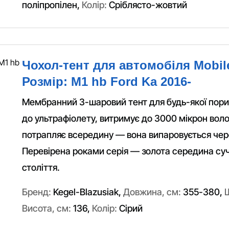
поліпропілен
,
Колір:
Сріблясто-жовтий
Чохол-тент для автомобіля Mobil
Розмір: M1 hb Ford Ka 2016-
Мембранний 3-шаровий тент для будь-якої пори 
до ультрафіолету, витримує до 3000 мікрон вол
потрапляє всередину — вона випаровується чер
Перевірена роками серія — золота середина суч
століття.
Бренд:
Kegel-Blazusiak
,
Довжина, см:
355-380
,
Висота, см:
136
,
Колір:
Сірий