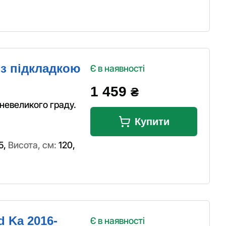
a з підкладкою
Є в наявності
1 459
₴
 невеликого граду.
Купити
5
,
Висота, см:
120
,
d Ka 2016-
Є в наявності