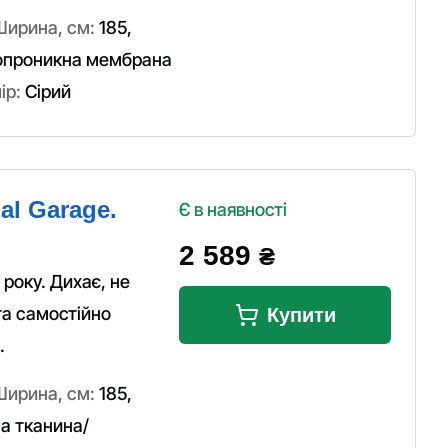
Ширина, см:
185
,
опроникна мембрана
ір:
Сірий
al Garage.
Є в наявності
2 589
₴
року. Дихає, не
та самостійно
Купити
.
Ширина, см:
185
,
а тканина/