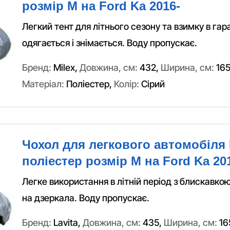
розмір M на Ford Ka 2016-
Легкий тент для літнього сезону та взимку в гара
одягається і знімається. Воду пропускає.
Бренд:
Milex
,
Довжина, см:
432
,
Ширина, см:
16
Матеріал:
Поліестер
,
Колір:
Сірий
Чохол для легкового автомобіля 
поліестер розмір M на Ford Ka 20
Легке використання в літній період з блискавкою
на дзеркала. Воду пропускає.
Бренд:
Lavita
,
Довжина, см:
435
,
Ширина, см:
16