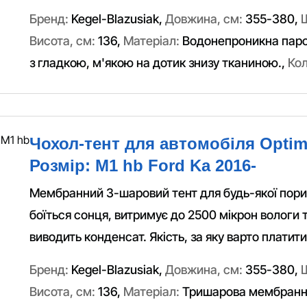
Бренд:
Kegel-Blazusiak
,
Довжина, см:
355-380
,
Висота, см:
136
,
Матеріал:
Водонепроникна пар
з гладкою, м'якою на дотик знизу тканиною.
,
Кол
Чохол-тент для автомобіля Optim
Розмір: M1 hb Ford Ka 2016-
Мембранний 3-шаровий тент для будь-якої пори 
боїться сонця, витримує до 2500 мікрон вологи 
виводить конденсат. Якість, за яку варто платити
Бренд:
Kegel-Blazusiak
,
Довжина, см:
355-380
,
Висота, см:
136
,
Матеріал:
Тришарова мембранн