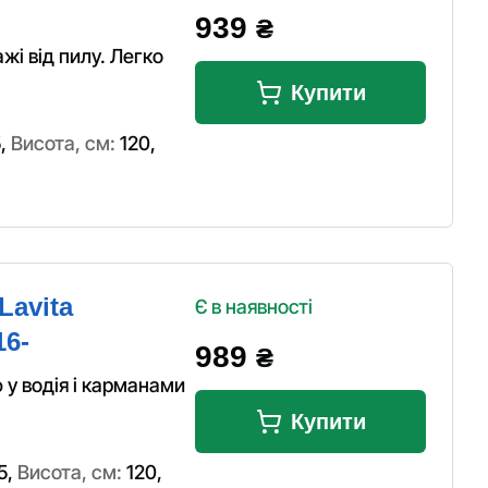
939
₴
жі від пилу. Легко
Купити
5
,
Висота, см:
120
,
Lavita
Є в наявності
16-
989
₴
 у водія і карманами
Купити
5
,
Висота, см:
120
,