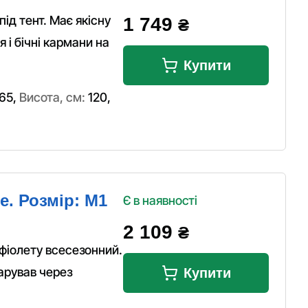
під тент. Має якісну
1 749
₴
 і бічні кармани на
Купити
65
,
Висота, см:
120
,
e. Розмір: M1
Є в наявності
2 109
₴
фіолету всесезонний.
арував через
Купити