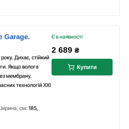
e Garage.
Є в наявності
2 689
₴
року. Дихає, стійкий
оги. Якщо волога
Купити
ез мембрану.
асних технологій XXI
Ширина, см:
185
,