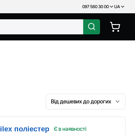
097 560 30 00
UA
Сортування
lex поліестер
Є в наявності