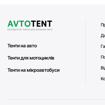
П
Д
Тенти на авто
Га
П
Тенти для мотоциклів
В
Тенти на мікроавтобуси
К