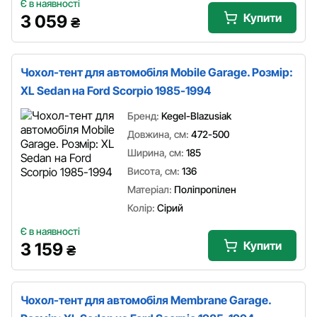
Є в наявності
Купити
3 059
₴
Чохол-тент для автомобіля Mobile Garage. Розмір:
XL Sedan на Ford Scorpio 1985-1994
Бренд:
Kegel-Blazusiak
Довжина, см:
472-500
Ширина, см:
185
Висота, см:
136
Матеріал:
Поліпропілен
Колір:
Сірий
Є в наявності
Купити
3 159
₴
Чохол-тент для автомобіля Membrane Garage.