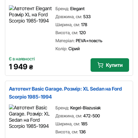
Бренд:
Elegant
Довжина, см:
533
Ширина, см:
178
Висота, см:
120
Матеріал:
PEVA+повсть
Колір:
Сірий
Є в наявності
Купити
1 949
₴
Автотент Basic Garage. Розмір: XL Sedan на Ford
Scorpio 1985-1994
Бренд:
Kegel-Blazusiak
Довжина, см:
472-500
Ширина, см:
185
Висота, см:
136