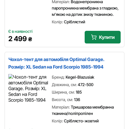
Матеріал:
Водонепроникна
паропроникна мембрана з гладкою,
м'якою на дотик знизу тканиною.
Колір:
Сріблястий
Є в наявності
Купити
2 499
₴
Чохол-тент для автомобіля Optimal Garage.
Розмір: XL Sedan на Ford Scorpio 1985-1994
Бренд:
Kegel-Blazusiak
Довжина, см:
472-500
Ширина, см:
185
Висота, см:
136
Матеріал:
Тришарова мембранна
тканина/поліпропілен
Колір:
Сріблясто-жовтий