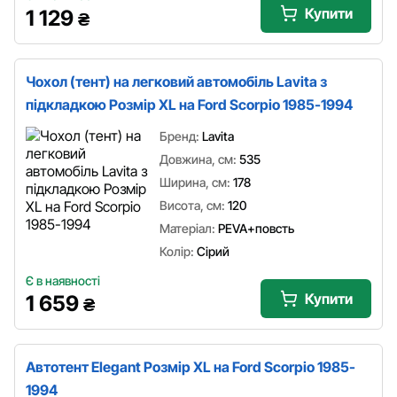
Купити
1 129
₴
Чохол (тент) на легковий автомобіль Lavita з
підкладкою Розмір XL на Ford Scorpio 1985-1994
Бренд:
Lavita
Довжина, см:
535
Ширина, см:
178
Висота, см:
120
Матеріал:
PEVA+повсть
Колір:
Сірий
Є в наявності
Купити
1 659
₴
Автотент Elegant Розмір XL на Ford Scorpio 1985-
1994