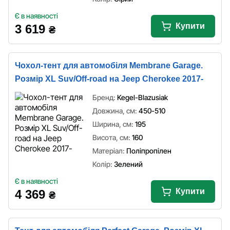
Є в наявності
Купити
3 619
₴
Чохол-тент для автомобіля Membrane Garage.
Розмір XL Suv/Off-road на Jeep Cherokee 2017-
Бренд:
Kegel-Blazusiak
Довжина, см:
450-510
Ширина, см:
195
Висота, см:
160
Матеріал:
Поліпропілен
Колір:
Зелений
Є в наявності
Купити
4 369
₴