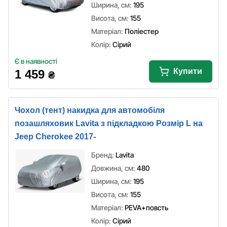
Ширина, см:
195
Висота, см:
155
Матеріал:
Поліестер
Колір:
Сірий
Є в наявності
Купити
1 459
₴
Чохол (тент) накидка для автомобіля
позашляховик Lavita з підкладкою Розмір L на
Jeep Cherokee 2017-
Бренд:
Lavita
Довжина, см:
480
Ширина, см:
195
Висота, см:
155
Матеріал:
PEVA+повсть
Колір:
Сірий