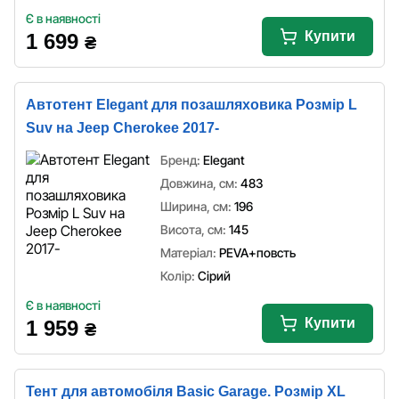
Є в наявності
Купити
1 699
₴
Автотент Elegant для позашляховика Розмір L
Suv на Jeep Cherokee 2017-
Бренд:
Elegant
Довжина, см:
483
Ширина, см:
196
Висота, см:
145
Матеріал:
PEVA+повсть
Колір:
Сірий
Є в наявності
Купити
1 959
₴
Тент для автомобіля Basic Garage. Розмір XL