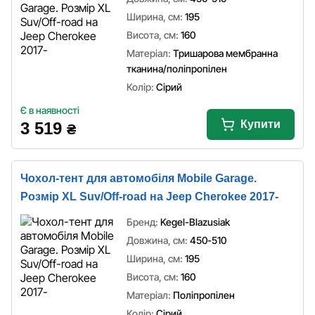
Ширина, см:
195
Висота, см:
160
Матеріал:
Тришарова мембранна
тканина/поліпропілен
Колір:
Сірий
Є в наявності
Купити
3 519
₴
Чохол-тент для автомобіля Mobile Garage.
Розмір XL Suv/Off-road на Jeep Cherokee 2017-
Бренд:
Kegel-Blazusiak
Довжина, см:
450-510
Ширина, см:
195
Висота, см:
160
Матеріал:
Поліпропілен
Колір:
Сірий