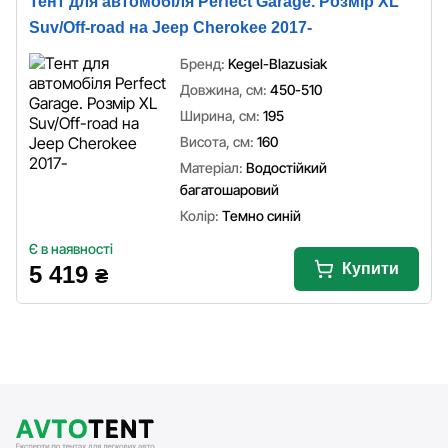
Тент для автомобіля Perfect Garage. Розмір XL
Suv/Off-road на Jeep Cherokee 2017-
Бренд:
Kegel-Blazusiak
Довжина, см:
450-510
Ширина, см:
195
Висота, см:
160
Матеріал:
Водостійкий
багатошаровий
Колір:
Темно синій
Є в наявності
Купити
5 419
₴