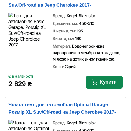
Suv/Off-road на Jeep Cherokee 2017-
Бренд:
Kegel-Blazusiak
Довжина, см:
450-510
Ширина, см:
195
Висота, см:
160
Матеріал:
Водонепроникна
паропроникна мембрана з гладкою,
м'якою на дотик знизу тканиною.
Колір:
Сірий
Є в наявності
Купити
2 829
₴
Чохол-тент для автомобіля Optimal Garage.
Розмір XL Suv/Off-road на Jeep Cherokee 2017-
Бренд:
Kegel-Blazusiak
Довжина, см:
450-510