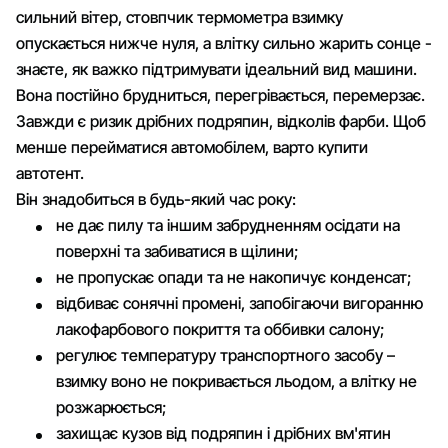
сильний вітер, стовпчик термометра взимку
опускається нижче нуля, а влітку сильно жарить сонце -
знаєте, як важко підтримувати ідеальний вид машини.
Вона постійно брудниться, перегрівається, перемерзає.
Завжди є ризик дрібних подряпин, відколів фарби. Щоб
менше перейматися автомобілем, варто купити
автотент.
Він знадобиться в будь-який час року:
не дає пилу та іншим забрудненням осідати на
поверхні та забиватися в щілини;
не пропускає опади та не накопичує конденсат;
відбиває сонячні промені, запобігаючи вигоранню
лакофарбового покриття та оббивки салону;
регулює температуру транспортного засобу –
взимку воно не покривається льодом, а влітку не
розжарюється;
захищає кузов від подряпин і дрібних вм'ятин