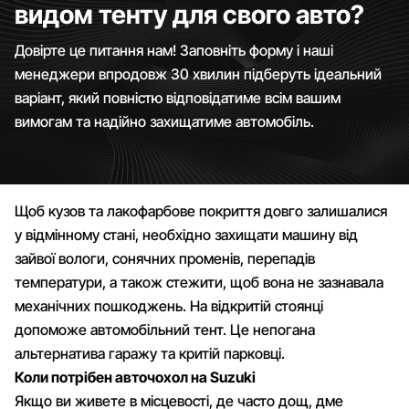
видом тенту для свого авто?
Довірте це питання нам! Заповніть форму і наші
менеджери впродовж 30 хвилин підберуть ідеальний
варіант, який повністю відповідатиме всім вашим
вимогам та надійно захищатиме автомобіль.
Щоб кузов та лакофарбове покриття довго залишалися
у відмінному стані, необхідно захищати машину від
зайвої вологи, сонячних променів, перепадів
температури, а також стежити, щоб вона не зазнавала
механічних пошкоджень. На відкритій стоянці
допоможе автомобільний тент. Це непогана
альтернатива гаражу та критій парковці.
Коли потрібен авточохол на Suzuki
Якщо ви живете в місцевості, де часто дощ, дме