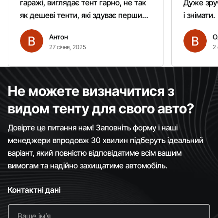
гаражі, виглядає тент гарно, не так
Дуже зруч
як дешеві тенти, які здуває першим
і знімати.
вітром. Гарно кріпиться.
Антон
О
Рекомендую однозначно!
27 січня, 2025
2 
Не можете визначитися з
видом тенту для свого авто?
Довірте це питання нам! Заповніть форму і наші
менеджери впродовж 30 хвилин підберуть ідеальний
варіант, який повністю відповідатиме всім вашим
вимогам та надійно захищатиме автомобіль.
Контактні дані
Ваше імʼя