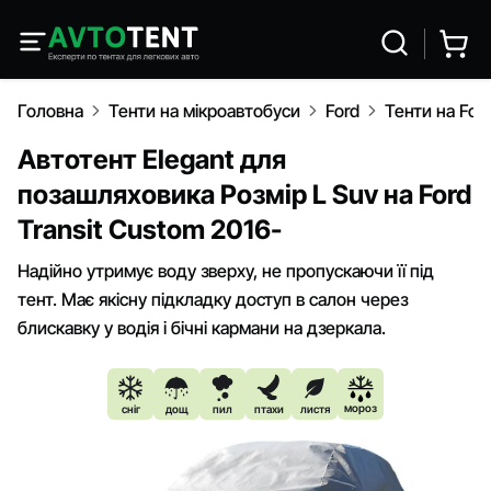
Головна
Тенти на мікроавтобуси
Ford
Тенти на For
Автотент Elegant для
позашляховика Розмір L Suv на Ford
Transit Custom 2016-
Надійно утримує воду зверху, не пропускаючи її під
тент. Має якісну підкладку доступ в салон через
блискавку у водія і бічні кармани на дзеркала.
мороз
сніг
дощ
пил
птахи
листя