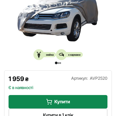
змійка
є кармани
1 959
Артикул:
AVP2520
₴
Є в наявності
Купити
Купити в 1 клік