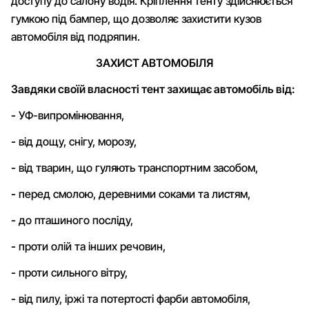
доступу до салону водія. Кріплення тенту здійснюється
гумкою під бампер, що дозволяє захистити кузов
автомобіля від подряпин.
ЗАХИСТ АВТОМОБІЛЯ
Завдяки своїй власності тент захищає автомобіль від:
-
УФ-випромінювання,
-
від дощу, снігу, морозу,
-
від тварин, що гуляють транспортним засобом,
-
перед смолою, деревними соками та листям,
-
до пташиного посліду,
-
проти олій та інших речовин,
-
проти сильного вітру,
-
від пилу, іржі та потертості фарби автомобіля,