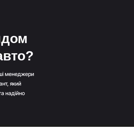
идом
авто?
аші менеджери
ант, який
та надійно