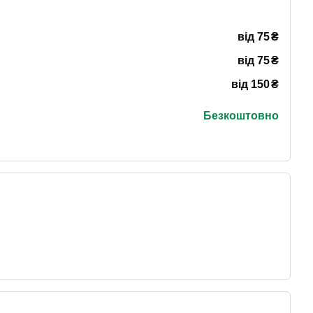
₴
від 75
₴
від 75
₴
від 150
Безкоштовно