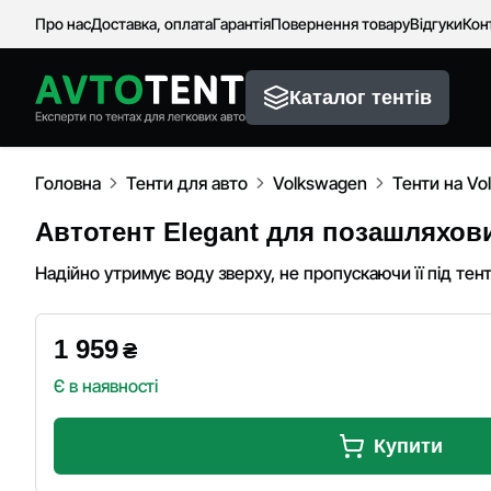
Про нас
Доставка, оплата
Гарантія
Повернення товару
Відгуки
Кон
Каталог тентів
Головна
Тенти для авто
Volkswagen
Тенти на Vo
Автотент Elegant для позашляховик
Надійно утримує воду зверху, не пропускаючи її під тент
1 959
₴
Є в наявності
Купити