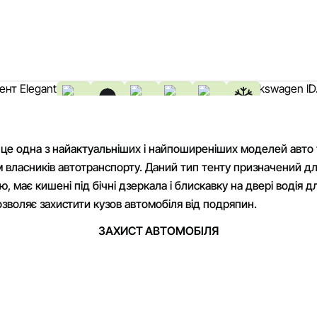
сніг
дощ
пил
птахи
листя
мороз
змійка
є кармани
 це одна з найактуальніших і найпоширеніших моделей авто те
власників автотранспорту. Даний тип тенту призначений для 
 має кишені під бічні дзеркала і блискавку на двері водія д
зволяє захистити кузов автомобіля від подряпин.
ЗАХИСТ АВТОМОБІЛЯ