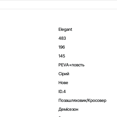
Elegant
483
196
145
PEVA+повсть
Сірий
Нове
ID.4
Позашляховик/Кросовер
Демісезон