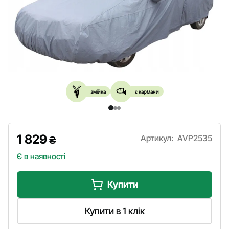
змійка
є кармани
1 829
Артикул:
AVP2535
₴
Є в наявності
Купити
Купити в 1 клік