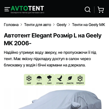
Головна
Тенти для авто
Geely
Тенти на Geely MK 
Автотент Elegant Розмір L на Geely
MK 2006-
Надійно утримує воду зверху, не пропускаючи її під
тент. Має якісну підкладку доступ в салон через
блискавку у водія і бічні кармани на дзеркала.
мороз
сніг
дощ
пил
птахи
листя