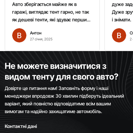
Авто зберігається майже як в
дуже зад
гаражі, виглядає тент гарно, не так
Дуже зруч
як дешеві тенти, які здуває першим
і знімати.
вітром. Гарно кріпиться.
Антон
О
Рекомендую однозначно!
27 січня, 2025
2 
Не можете визначитися з
видом тенту для свого авто?
Довірте це питання нам! Заповніть форму і наші
менеджери впродовж 30 хвилин підберуть ідеальний
варіант, який повністю відповідатиме всім вашим
вимогам та надійно захищатиме автомобіль.
Контактні дані