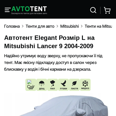
Головна
Тенти для авто
Mitsubishi
Тенти на Mitsub
Автотент Elegant Розмір L на
Mitsubishi Lancer 9 2004-2009
Надійно утримує воду зверху, не пропускаючи її під
тент. Має якісну підкладку доступ в салон через
блискавку у водія і бічні кармани на дзеркала.
мороз
сніг
дощ
пил
птахи
листя