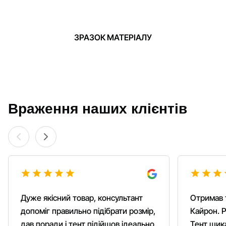
ЗРАЗОК МАТЕРІАЛУ
Враження наших клієнтів
Дуже якісний товар, консультант
Отримав 
допоміг правильно підібрати розмір,
Кайрон. Р
дав поради і тент підійшов ідеально.
Тент шика