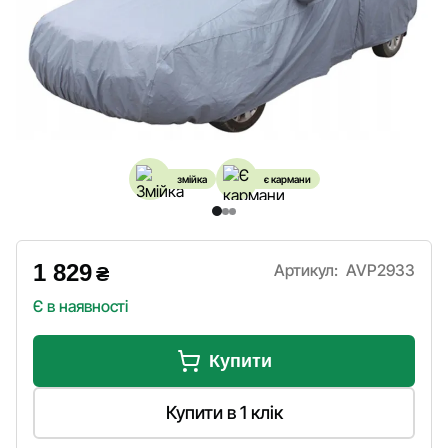
змійка
є кармани
1 829
Артикул:
AVP2933
₴
Є в наявності
Купити
Купити в 1 клік