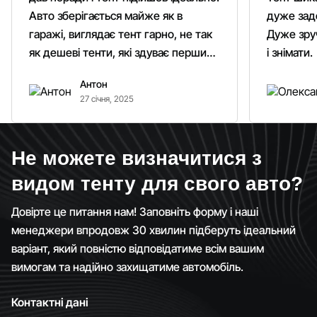
Авто зберігається майже як в
дуже зад
гаражі, виглядає тент гарно, не так
Дуже зруч
як дешеві тенти, які здуває першим
і знімати.
вітром. Гарно кріпиться.
Антон
Рекомендую однозначно!
27 січня, 2025
Не можете визначитися з
видом тенту для свого авто?
Довірте це питання нам! Заповніть форму і наші
менеджери впродовж 30 хвилин підберуть ідеальний
варіант, який повністю відповідатиме всім вашим
вимогам та надійно захищатиме автомобіль.
Контактні дані