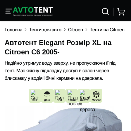
Головна
Тенти для авто
Citroen
Тенти на Citroen C
Автотент Elegant Розмір XL на
Citroen C6 2005-
Надійно утримує воду зверху, не пропускаючи її під
тент. Має якісну підкладку доступ в салон через
блискавку у водія і бічні кармани на дзеркала.
мороз
сніг
дощ
пил
птахи
листя