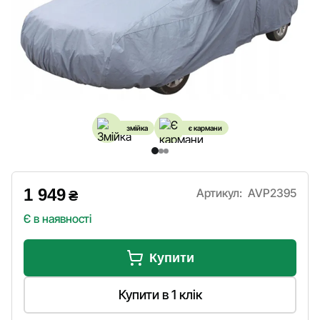
змійка
є кармани
1 949
Артикул:
AVP2395
₴
Є в наявності
Купити
Купити в 1 клік