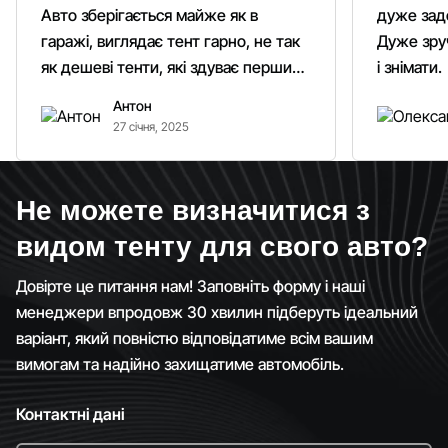
Авто зберігається майже як в
дуже зад
гаражі, виглядає тент гарно, не так
Дуже зруч
як дешеві тенти, які здуває першим
і знімати.
вітром. Гарно кріпиться.
Антон
Рекомендую однозначно!
27 січня, 2025
Не можете визначитися з
видом тенту для свого авто?
Довірте це питання нам! Заповніть форму і наші
менеджери впродовж 30 хвилин підберуть ідеальний
варіант, який повністю відповідатиме всім вашим
вимогам та надійно захищатиме автомобіль.
Контактні дані