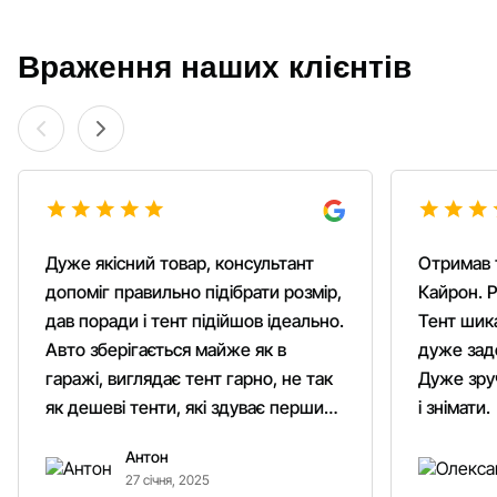
Враження наших клієнтів
Дуже якісний товар, консультант
Отримав 
допоміг правильно підібрати розмір,
Кайрон. Р
дав поради і тент підійшов ідеально.
Тент шика
Авто зберігається майже як в
дуже зад
гаражі, виглядає тент гарно, не так
Дуже зруч
як дешеві тенти, які здуває першим
і знімати.
вітром. Гарно кріпиться.
Антон
Рекомендую однозначно!
27 січня, 2025