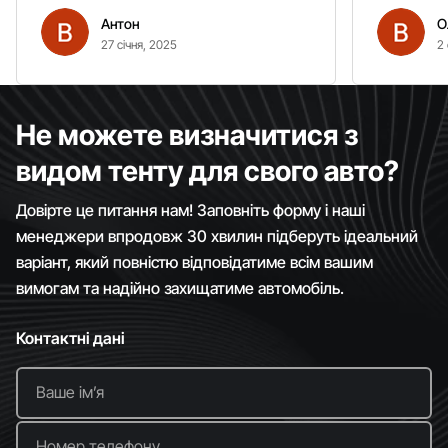
вітром. Гарно кріпиться.
Антон
О
Рекомендую однозначно!
27 січня, 2025
2 
Не можете визначитися з
видом тенту для свого авто?
Довірте це питання нам! Заповніть форму і наші
менеджери впродовж 30 хвилин підберуть ідеальний
варіант, який повністю відповідатиме всім вашим
вимогам та надійно захищатиме автомобіль.
Контактні дані
Ваше імʼя
Номер телефону