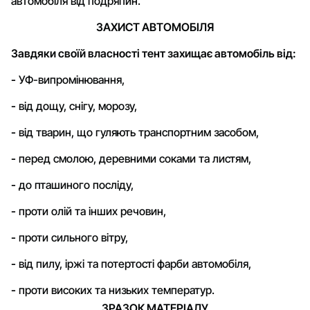
автомобіля від подряпин.
ЗАХИСТ АВТОМОБІЛЯ
Завдяки своїй власності тент захищає автомобіль від:
-
УФ-випромінювання,
-
від дощу, снігу, морозу,
-
від тварин, що гуляють транспортним засобом,
-
перед смолою, деревними соками та листям,
-
до пташиного посліду,
-
проти олій та інших речовин,
-
проти сильного вітру,
-
від пилу, іржі та потертості фарби автомобіля,
-
проти високих та низьких температур.
ЗРАЗОК МАТЕРІАЛУ