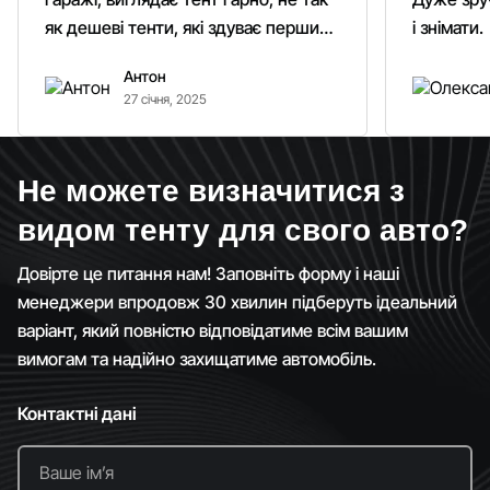
як дешеві тенти, які здуває першим
і знімати.
вітром. Гарно кріпиться.
Антон
Рекомендую однозначно!
27 січня, 2025
Не можете визначитися з
видом тенту для свого авто?
Довірте це питання нам! Заповніть форму і наші
менеджери впродовж 30 хвилин підберуть ідеальний
варіант, який повністю відповідатиме всім вашим
вимогам та надійно захищатиме автомобіль.
Контактні дані
Ваше імʼя