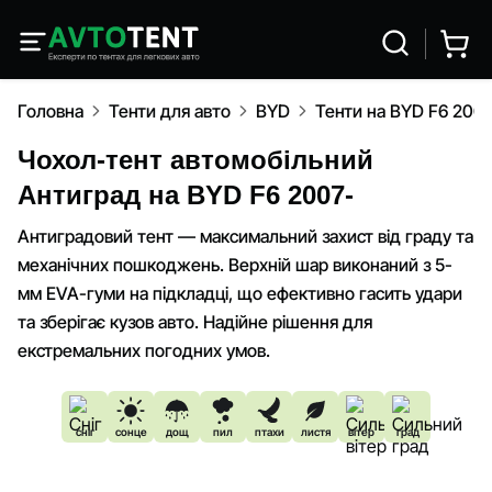
Головна
Тенти для авто
BYD
Тенти на BYD F6 2007
Чохол-тент автомобільний
Антиград на BYD F6 2007-
Антиградовий тент — максимальний захист від граду та
механічних пошкоджень. Верхній шар виконаний з 5-
мм EVA-гуми на підкладці, що ефективно гасить удари
та зберігає кузов авто. Надійне рішення для
екстремальних погодних умов.
сніг
сонце
дощ
пил
птахи
листя
вітер
град