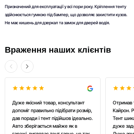
Призначений для експлуатації у всі пори року. Кріплення тенту
здійснюється гумкою під бампер, що дозволяє захистити кузов.
Не має кишень для дзеркал та замок для дверей водія.
Враження наших клієнтів
Дуже якісний товар, консультант
Отримав 
допоміг правильно підібрати розмір,
Кайрон. Р
дав поради і тент підійшов ідеально.
Тент шика
Авто зберігається майже як в
дуже зад
гаражі, виглядає тент гарно, не так
Дуже зруч