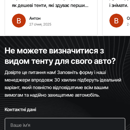
як дешеві тенти, які здуває першим
і знімати.
вітром. Гарно кріпиться.
Антон
О
Рекомендую однозначно!
27 січня, 2025
2 
Не можете визначитися з
видом тенту для свого авто?
Довірте це питання нам! Заповніть форму і наші
менеджери впродовж 30 хвилин підберуть ідеальний
варіант, який повністю відповідатиме всім вашим
вимогам та надійно захищатиме автомобіль.
Контактні дані
Ваше імʼя