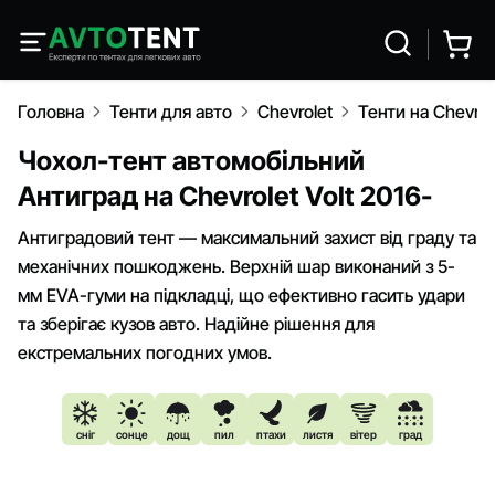
Головна
Тенти для авто
Chevrolet
Тенти на Chevrol
Чохол-тент автомобільний
Антиград на Chevrolet Volt 2016-
Антиградовий тент — максимальний захист від граду та
механічних пошкоджень. Верхній шар виконаний з 5-
мм EVA-гуми на підкладці, що ефективно гасить удари
та зберігає кузов авто. Надійне рішення для
екстремальних погодних умов.
сніг
сонце
дощ
пил
птахи
листя
вітер
град