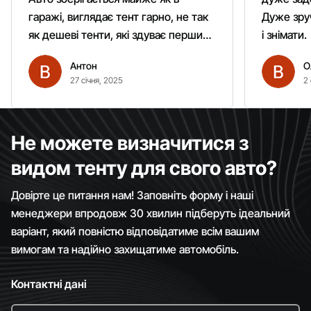
гаражі, виглядає тент гарно, не так
Дуже зруч
як дешеві тенти, які здуває першим
і знімати.
вітром. Гарно кріпиться.
Антон
О
Рекомендую однозначно!
27 січня, 2025
2 
Не можете визначитися з
видом тенту для свого авто?
Довірте це питання нам! Заповніть форму і наші
менеджери впродовж 30 хвилин підберуть ідеальний
варіант, який повністю відповідатиме всім вашим
вимогам та надійно захищатиме автомобіль.
Контактні дані