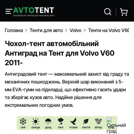
Головна
Тенти для авто
Volvo
Тенти на Volvo V60 2
Чохол-тент автомобільний
Антиград на Тент для Volvo V60
2011-
Антиградовий тент — максимальний захист від граду та
механічних пошкоджень. Верхній шар виконаний з 5-
мм EVA-гуми на підкладці, що ефективно гасить удари
та зберігає кузов авто. Надійне рішення для
екстремальних погодних умов.
сніг
сонце
дощ
пил
птахи
листя
вітер
град