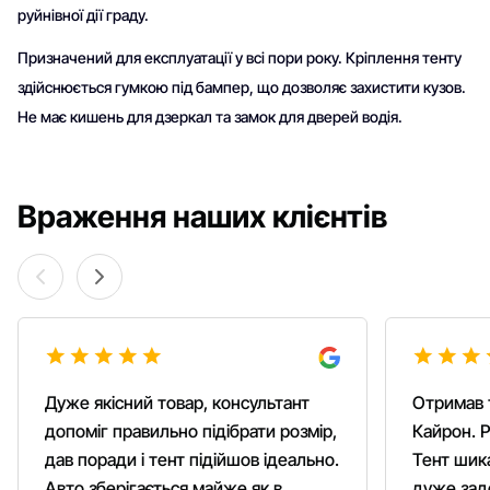
руйнівної дії граду.
Призначений для експлуатації у всі пори року. Кріплення тенту
здійснюється гумкою під бампер, що дозволяє захистити кузов.
Не має кишень для дзеркал та замок для дверей водія.
Враження наших клієнтів
Дуже якісний товар, консультант
Отримав 
допоміг правильно підібрати розмір,
Кайрон. Р
дав поради і тент підійшов ідеально.
Тент шика
Авто зберігається майже як в
дуже зад