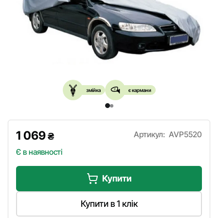
змійка
є кармани
1 069
Артикул:
AVP5520
₴
Є в наявності
Купити
Купити в 1 клік