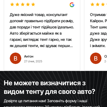
Дуже якісний товар, консультант
Отримав 
допоміг правильно підібрати розмір,
Кайрон. Р
дав поради і тент підійшов ідеально.
Тент шика
Авто зберігається майже як в
дуже зад
гаражі, виглядає тент гарно, не так
Дуже зруч
як дешеві тенти, які здуває першим
і знімати.
вітром. Гарно кріпиться.
Антон
О
Рекомендую однозначно!
27 січня, 2025
2 
Не можете визначитися з
видом тенту для свого авто?
Довірте це питання нам! Заповніть форму і наші
менеджери впродовж 30 хвилин підберуть ідеальний