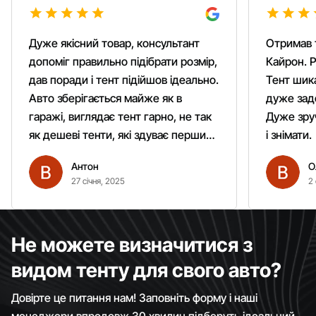
Дуже якісний товар, консультант
Отримав 
допоміг правильно підібрати розмір,
Кайрон. Р
дав поради і тент підійшов ідеально.
Тент шика
Авто зберігається майже як в
дуже зад
гаражі, виглядає тент гарно, не так
Дуже зруч
як дешеві тенти, які здуває першим
і знімати.
вітром. Гарно кріпиться.
Антон
О
Рекомендую однозначно!
27 січня, 2025
2 
Не можете визначитися з
видом тенту для свого авто?
Довірте це питання нам! Заповніть форму і наші
менеджери впродовж 30 хвилин підберуть ідеальний