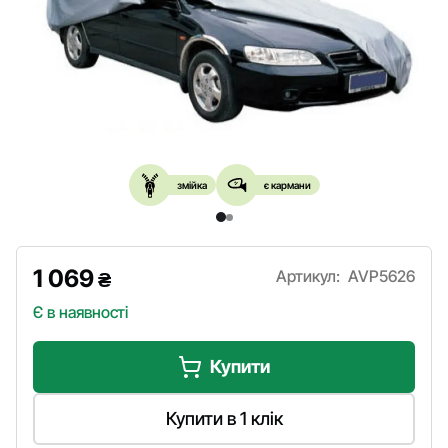
змійка
є кармани
1 069
Артикул:
AVP5626
₴
Є в наявності
Купити
Купити в 1 клік