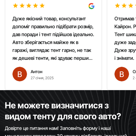
Дуже якісний товар, консультант
Отримав 
допоміг правильно підібрати розмір,
Кайрон. Р
дав поради і тент підійшов ідеально.
Тент шика
Авто зберігається майже як в
дуже зад
гаражі, виглядає тент гарно, не так
Дуже зруч
як дешеві тенти, які здуває першим
і знімати.
вітром. Гарно кріпиться.
Антон
О
Рекомендую однозначно!
27 січня, 2025
2 
Не можете визначитися з
видом тенту для свого авто?
Довірте це питання нам! Заповніть форму і наші
менеджери впродовж 30 хвилин підберуть ідеальний