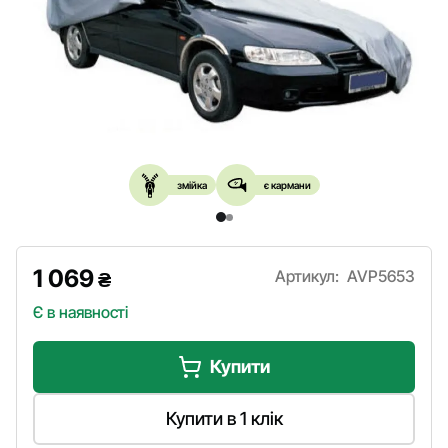
змійка
є кармани
1 069
Артикул:
AVP5653
₴
Є в наявності
Купити
Купити в 1 клік