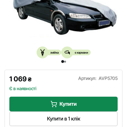
змійка
є кармани
1 069
Артикул:
AVP5705
₴
Є в наявності
Купити
Купити в 1 клік