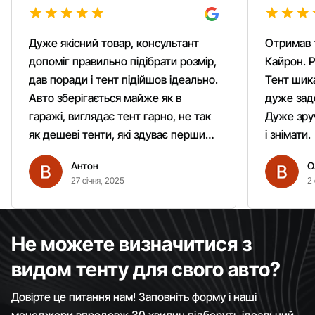
Дуже якісний товар, консультант
Отримав 
допоміг правильно підібрати розмір,
Кайрон. Р
дав поради і тент підійшов ідеально.
Тент шика
Авто зберігається майже як в
дуже зад
гаражі, виглядає тент гарно, не так
Дуже зруч
як дешеві тенти, які здуває першим
і знімати.
вітром. Гарно кріпиться.
Антон
О
Рекомендую однозначно!
27 січня, 2025
2 
Не можете визначитися з
видом тенту для свого авто?
Довірте це питання нам! Заповніть форму і наші
менеджери впродовж 30 хвилин підберуть ідеальний