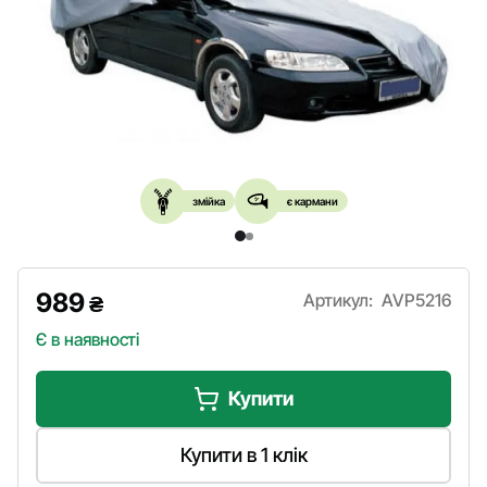
змійка
є кармани
989
Артикул:
AVP5216
₴
Є в наявності
Купити
Купити в 1 клік