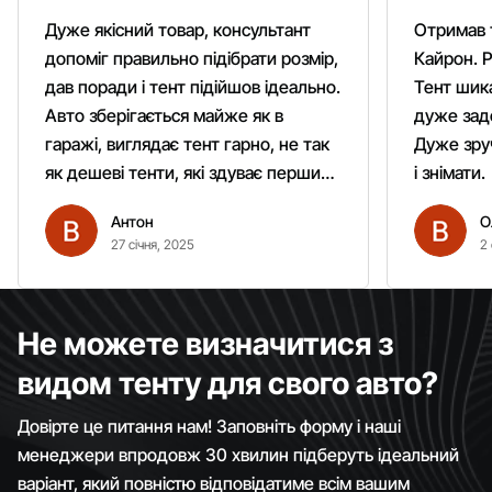
Дуже якісний товар, консультант
Отримав 
допоміг правильно підібрати розмір,
Кайрон. Р
дав поради і тент підійшов ідеально.
Тент шика
Авто зберігається майже як в
дуже зад
гаражі, виглядає тент гарно, не так
Дуже зруч
як дешеві тенти, які здуває першим
і знімати.
вітром. Гарно кріпиться.
Антон
О
Рекомендую однозначно!
27 січня, 2025
2 
Не можете визначитися з
видом тенту для свого авто?
Довірте це питання нам! Заповніть форму і наші
менеджери впродовж 30 хвилин підберуть ідеальний
варіант, який повністю відповідатиме всім вашим