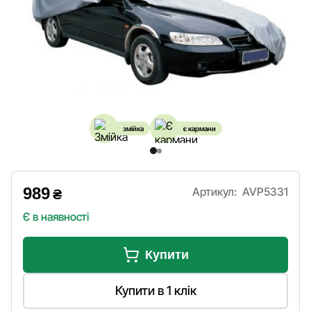
змійка
є кармани
989
Артикул:
AVP5331
₴
Є в наявності
Купити
Купити в 1 клік