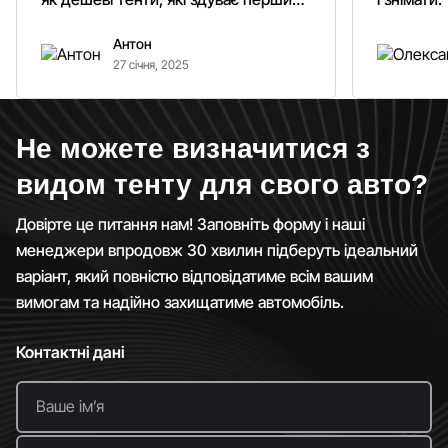
вітром. Гарно кріпиться.
Антон
Рекомендую однозначно!
27 січня, 2025
Не можете визначитися з
видом тенту для свого авто?
Довірте це питання нам! Заповніть форму і наші
менеджери впродовж 30 хвилин підберуть ідеальний
варіант, який повністю відповідатиме всім вашим
вимогам та надійно захищатиме автомобіль.
Контактні дані
Ваше імʼя