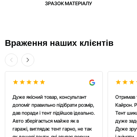
ЗРАЗОК МАТЕРІАЛУ
Враження наших клієнтів
Дуже якісний товар, консультант
Отримав 
допоміг правильно підібрати розмір,
Кайрон. Р
дав поради і тент підійшов ідеально.
Тент шика
Авто зберігається майже як в
дуже зад
гаражі, виглядає тент гарно, не так
Дуже зруч
як дешеві тенти, які здуває першим
і знімати.