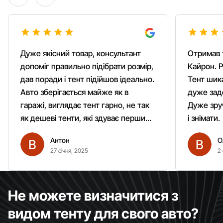
Дуже якісний товар, консультант
Отримав 
допоміг правильно підібрати розмір,
Кайрон. Р
дав поради і тент підійшов ідеально.
Тент шика
Авто зберігається майже як в
дуже зад
гаражі, виглядає тент гарно, не так
Дуже зруч
як дешеві тенти, які здуває першим
і знімати.
вітром. Гарно кріпиться.
Антон
О
Рекомендую однозначно!
27 січня, 2025
2 
Не можете визначитися з
видом тенту для свого авто?