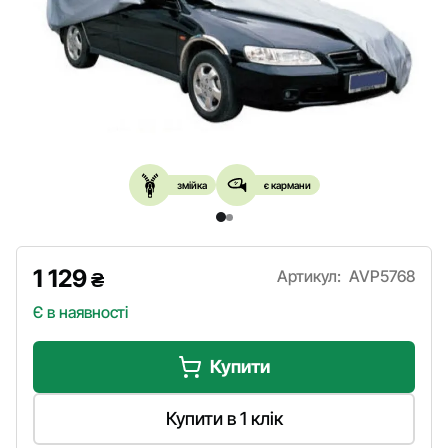
змійка
є кармани
1 129
Артикул:
AVP5768
₴
Є в наявності
Купити
Купити в 1 клік