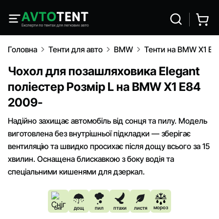
Головна
Тенти для авто
BMW
Тенти на BMW X1 E8
Чохол для позашляховика Elegant
поліестер Розмір L на BMW X1 E84
2009-
Надійно захищає автомобіль від сонця та пилу. Модель
виготовлена без внутрішньої підкладки — зберігає
вентиляцію та швидко просихає після дощу всього за 15
хвилин. Оснащена блискавкою з боку водія та
спеціальними кишенями для дзеркал.
мороз
сніг
дощ
пил
птахи
листя