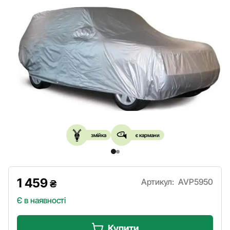
змійка
є кармани
1 459
Артикул:
AVP5950
₴
Є в наявності
Купити