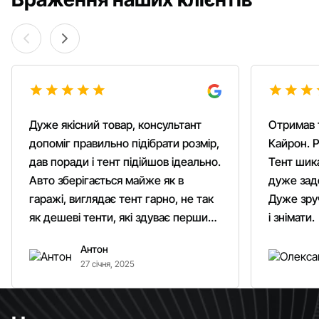
Дуже якісний товар, консультант
Отримав 
допоміг правильно підібрати розмір,
Кайрон. Р
дав поради і тент підійшов ідеально.
Тент шика
Авто зберігається майже як в
дуже зад
гаражі, виглядає тент гарно, не так
Дуже зруч
як дешеві тенти, які здуває першим
і знімати.
вітром. Гарно кріпиться.
Антон
Рекомендую однозначно!
27 січня, 2025