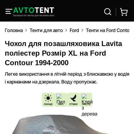
Головна
Тенти для авто
Ford
Тенти на Ford Contou
Чохол для позашляховика Lavita
поліестер Розмір XL на Ford
Contour 1994-2000
Легке використання в літній період з блискавкою у водія
і карманами на дзеркала. Воду пропускає.
сонце
пил
птахи
листя