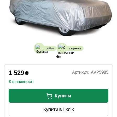
змійка
є кармани
1 529
Артикул:
AVP5985
₴
Є в наявності
Купити
Купити в 1 клік