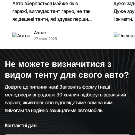
Авто зберігається майже як в
дуже зад
гаражі, виглядає тент гарно, не так
Дуже зруч
як дешеві тенти, які здуває першим
і знімати.
вітром. Гарно кріпиться.
Антон
Рекомендую однозначно!
27 січня, 2025
Не можете визначитися з
видом тенту для свого авто?
Довірте це питання нам! Заповніть форму і наші
менеджери впродовж 30 хвилин підберуть ідеальний
варіант, який повністю відповідатиме всім вашим
вимогам та надійно захищатиме автомобіль.
Контактні дані