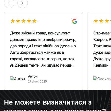
Дуже якісний товар, консультант
Отримав 
допоміг правильно підібрати розмір,
Кайрон. Р
дав поради і тент підійшов ідеально.
Тент шика
Авто зберігається майже як в
дуже зад
гаражі, виглядає тент гарно, не так
Дуже зруч
як дешеві тенти, які здуває першим
і знімати.
вітром. Гарно кріпиться.
Антон
Рекомендую однозначно!
27 січня, 2025
Не можете визначитися з