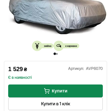
змійка
є кармани
1 529
Артикул:
AVP6070
₴
Є в наявності
Купити
Купити в 1 клік