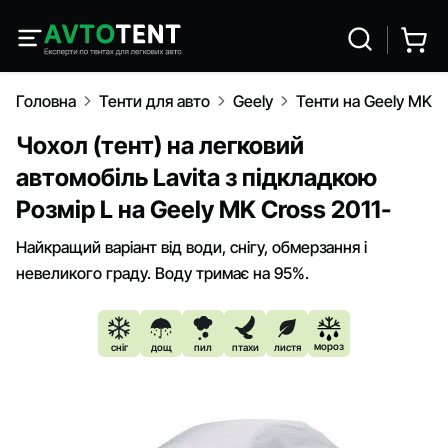
Головна
Тенти для авто
Geely
Тенти на Geely MK C
Чохол (тент) на легковий
автомобіль Lavita з підкладкою
Розмір L на Geely MK Cross 2011-
Найкращий варіант від води, снігу, обмерзання і
невеликого граду. Воду тримає на 95%.
мороз
сніг
дощ
пил
птахи
листя