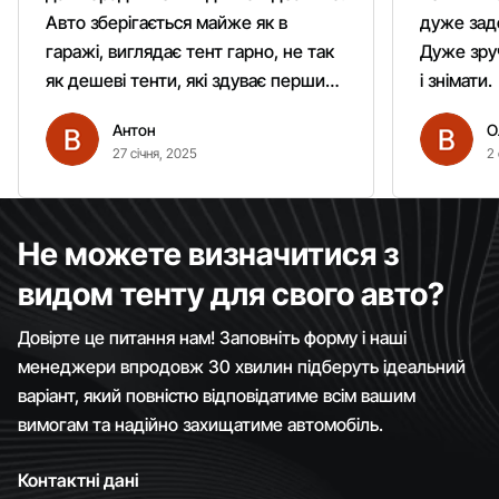
Авто зберігається майже як в
дуже зад
гаражі, виглядає тент гарно, не так
Дуже зруч
як дешеві тенти, які здуває першим
і знімати.
вітром. Гарно кріпиться.
Антон
О
Рекомендую однозначно!
27 січня, 2025
2 
Не можете визначитися з
видом тенту для свого авто?
Довірте це питання нам! Заповніть форму і наші
менеджери впродовж 30 хвилин підберуть ідеальний
варіант, який повністю відповідатиме всім вашим
вимогам та надійно захищатиме автомобіль.
Контактні дані