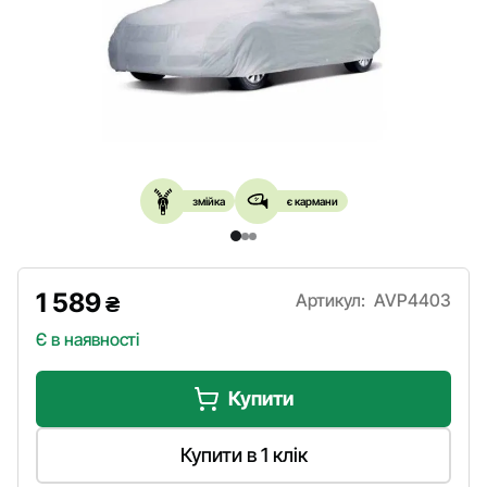
змійка
є кармани
1 589
Артикул:
AVP4403
₴
Є в наявності
Купити
Купити в 1 клік