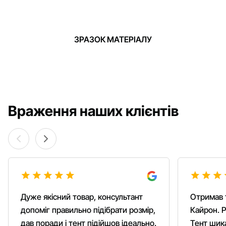
ЗРАЗОК МАТЕРІАЛУ
Враження наших клієнтів
Дуже якісний товар, консультант
Отримав 
допоміг правильно підібрати розмір,
Кайрон. Р
дав поради і тент підійшов ідеально.
Тент шика