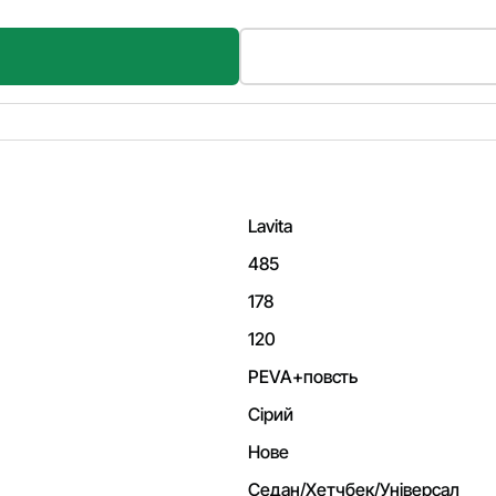
Lavita
485
178
120
PEVA+повсть
Сірий
Нове
Седан/Хетчбек/Універсал