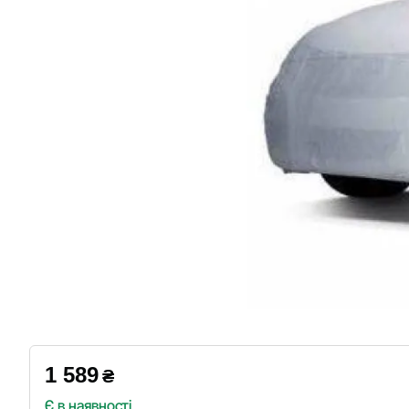
1 589
₴
Є в наявності