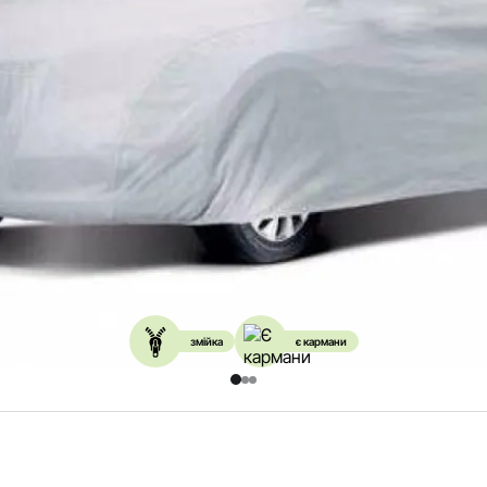
змійка
є кармани