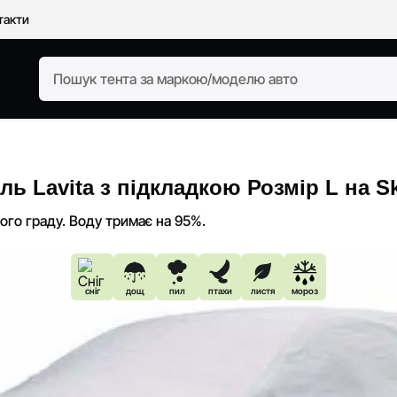
такти
ль Lavita з підкладкою Розмір L на Sk
кого граду. Воду тримає на 95%.
сніг
дощ
пил
птахи
листя
мороз