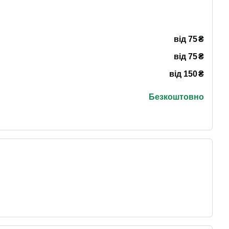
₴
від 75
₴
від 75
₴
від 150
Безкоштовно