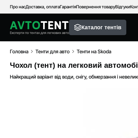
Про нас
Доставка, оплата
Гарантія
Повернення товару
Відгуки
Кон
Каталог тентів
Головна
Тенти для авто
Тенти на Skoda
Чохол (тент) на легковий автомобі
Найкращий варіант від води, снігу, обмерзання і невели