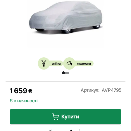
змійка
є кармани
1 659
Артикул:
AVP4795
₴
Є в наявності
Купити