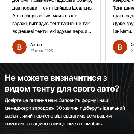
допоміг правильно підібрати розмір,
Кайрон. Р
дав поради і тент підійшов ідеально.
Тент шика
Авто зберігається майже як в
дуже зад
гаражі, виглядає тент гарно, не так
Дуже зруч
як дешеві тенти, які здуває першим
і знімати.
вітром. Гарно кріпиться.
Антон
О
Рекомендую однозначно!
27 січня, 2025
2 
Не можете визначитися з
видом тенту для свого авто?
Довірте це питання нам! Заповніть форму і наші
менеджери впродовж 30 хвилин підберуть ідеальний
варіант, який повністю відповідатиме всім вашим
вимогам та надійно захищатиме автомобіль.