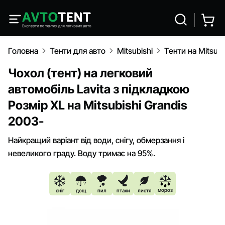
Головна
Тенти для авто
Mitsubishi
Тенти на Mitsubi
Чохол (тент) на легковий
автомобіль Lavita з підкладкою
Розмір XL на Mitsubishi Grandis
2003-
Найкращий варіант від води, снігу, обмерзання і
невеликого граду. Воду тримає на 95%.
мороз
сніг
дощ
пил
птахи
листя