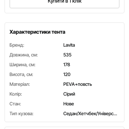
Купити в 1 клік
Характеристики тента
Бренд:
Lavita
Довжина, см:
535
Ширина, см:
178
Висота, см:
120
Матеріал:
PEVA+повсть
Колір:
Сірий
Стан:
Нове
Тип кузова:
Седан/Хетчбек/Універсал