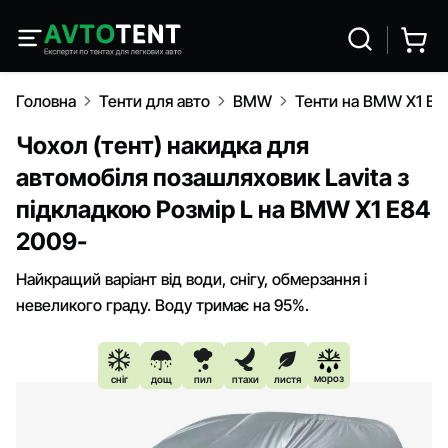
Головна
Тенти для авто
BMW
Тенти на BMW X1 E8
Чохол (тент) накидка для
автомобіля позашляховик Lavita з
підкладкою Розмір L на BMW X1 E84
2009-
Найкращий варіант від води, снігу, обмерзання і
невеликого граду. Воду тримає на 95%.
мороз
сніг
дощ
пил
птахи
листя