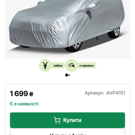
змійка
є кармани
1 699
Артикул:
AVP4151
₴
Є в наявності
Купити