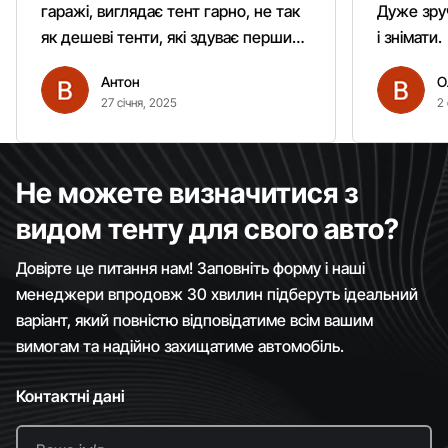
гаражі, виглядає тент гарно, не так
Дуже зруч
як дешеві тенти, які здуває першим
і знімати.
вітром. Гарно кріпиться.
Антон
О
Рекомендую однозначно!
27 січня, 2025
2 
Не можете визначитися з
видом тенту для свого авто?
Довірте це питання нам! Заповніть форму і наші
менеджери впродовж 30 хвилин підберуть ідеальний
варіант, який повністю відповідатиме всім вашим
вимогам та надійно захищатиме автомобіль.
Контактні дані