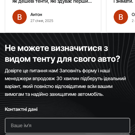
як дешеві тенти, які здуває першим
і знімати.
вітром. Гарно кріпиться.
Антон
О
Рекомендую однозначно!
27 січня, 2025
2 
Не можете визначитися з
видом тенту для свого авто?
Довірте це питання нам! Заповніть форму і наші
менеджери впродовж 30 хвилин підберуть ідеальний
варіант, який повністю відповідатиме всім вашим
вимогам та надійно захищатиме автомобіль.
Контактні дані
Ваше імʼя