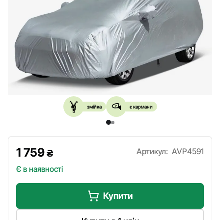
змійка
є кармани
1 759
Артикул:
AVP4591
₴
Є в наявності
Купити