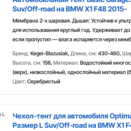
Suv/Off-road на BMW X1 F48 2015-
Мембрана 2-х шаровая. Дышит. Устойчив к ульт
для использования круглый год. Удерживает до
если пропустил — влага испаряется через мемб
Бренд:
Kegel-Blazusiak
,
Длина, см:
430-460
,
Шир
Высота, см:
156
,
Материал:
Водостойкий многос
(верх), низкослойный, однослойный материал (
Цвет:
Серебристый
Чехол-тент для автомобиля Optima
Размер L Suv/Off-road на BMW X1 F