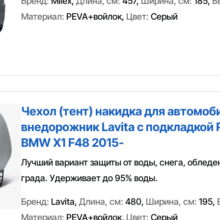
Бренд:
Milex
,
Длина, см:
457
,
Ширина, см:
185
,
В
Материал:
PEVA+войлок
,
Цвет:
Серый
Чехол (тент) накидка для автомоб
внедорожник Lavita с подкладкой 
BMW X1 F48 2015-
Лучший вариант защиты от воды, снега, обледе
града. Удерживает до 95% воды.
Бренд:
Lavita
,
Длина, см:
480
,
Ширина, см:
195
,
Материал:
PEVA+войлок
,
Цвет:
Серый