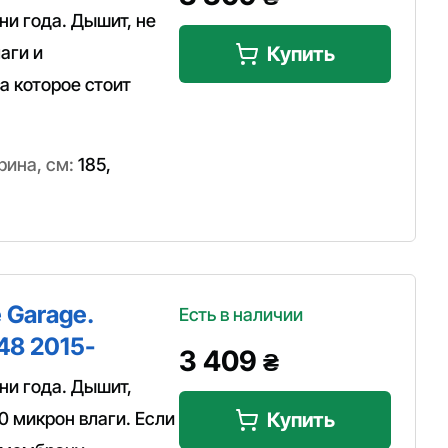
и года. Дышит, не
аги и
Купить
а которое стоит
ина, см:
185
,
 Garage.
Есть в наличии
48 2015-
3 409
₴
ни года. Дышит,
0 микрон влаги. Если
Купить