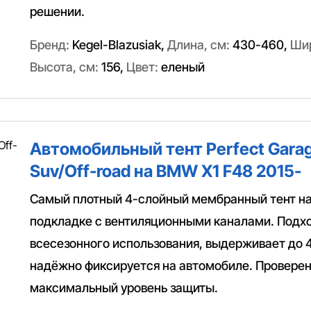
решении.
Бренд:
Kegel-Blazusiak
,
Длина, см:
430-460
,
Шир
Высота, см:
156
,
Цвет:
еленый
Автомобильный тент Perfect Garag
Suv/Off-road на BMW X1 F48 2015-
Самый плотный 4-слойный мембранный тент н
подкладке с вентиляционными каналами. Подх
всесезонного использования, выдерживает до 
надёжно фиксируется на автомобиле. Провере
максимальный уровень защиты.