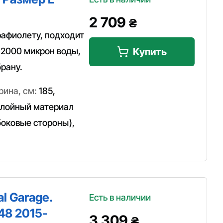
2 709
₴
рафиолету, подходит
 2000 микрон воды,
Купить
рану.
ина, см:
185
,
лойный материал
боковые стороны)
,
l Garage.
Есть в наличии
48 2015-
3 309
₴