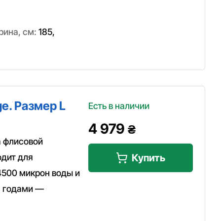
ина, см:
185
,
e. Размер L
Есть в наличии
4 979
₴
а флисовой
одит для
Купить
4500 микрон воды и
н годами —