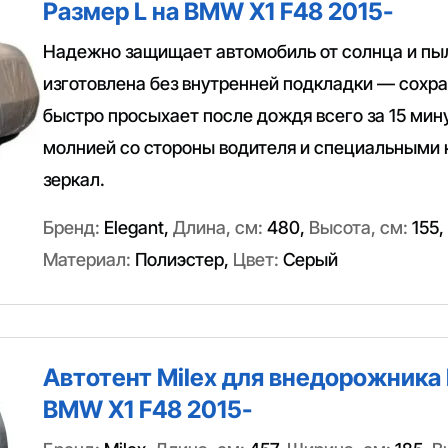
Размер L на BMW X1 F48 2015-
Надежно защищает автомобиль от солнца и пы
изготовлена без внутренней подкладки — сохр
быстро просыхает после дождя всего за 15 мин
молнией со стороны водителя и специальными
зеркал.
Бренд:
Elegant
,
Длина, см:
480
,
Высота, см:
155
,
Материал:
Полиэстер
,
Цвет:
Серый
Автотент Milex для внедорожника 
BMW X1 F48 2015-