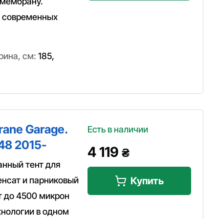
 мембрану.
а современных
ина, см:
185
,
ane Garage.
Есть в наличии
48 2015-
4 119
₴
анный тент для
енсат и парниковый
Купить
т до 4500 микрон
нологии в одном