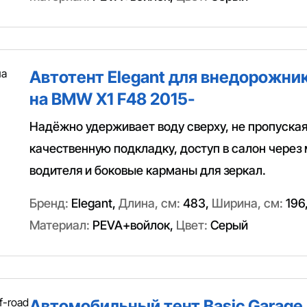
Автотент Elegant для внедорожник
на BMW X1 F48 2015-
Надёжно удерживает воду сверху, не пропуская
качественную подкладку, доступ в салон через
водителя и боковые карманы для зеркал.
Бренд:
Elegant
,
Длина, см:
483
,
Ширина, см:
196
Материал:
PEVA+войлок
,
Цвет:
Серый
Автомобильный тент Basic Garage.