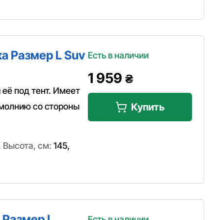
а Размер L Suv
Есть в наличии
1 959
₴
 её под тент. Имеет
 молнию со стороны
Купить
,
Высота, см:
145
,
 Размер L
Есть в наличии