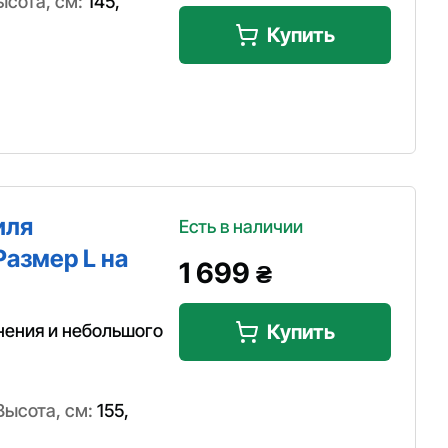
ысота, см:
145
,
Купить
иля
Есть в наличии
Размер L на
1 699
₴
нения и небольшого
Купить
Высота, см:
155
,