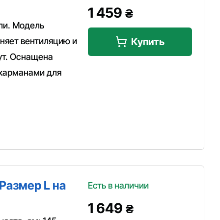
1 459
₴
ли. Модель
аняет вентиляцию и
Купить
ут. Оснащена
 карманами для
Размер L на
Есть в наличии
1 649
₴