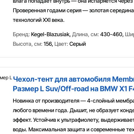
влага попадает внутрь — она испаряется через
Проверенная годами серия — золотая середин
технологий XXI века.
Бренд:
Kegel-Blazusiak
,
Длина, см:
430-460
,
Шир
Высота, см:
156
,
Цвет:
Серый
Чехол-тент для автомобиля Membr
Размер L Suv/Off-road на BMW X1 F
Новинка от производителя — 4-слойный мембр
любого времени года. Дышит, не образует конд
эффект. Устойчив к ультрафиолету, выдерживае
воды. Максимальная защита и современные тех